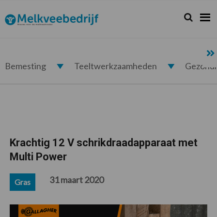
Spring
Door
Spring
Spring
naar
naar
naar
naar
Zoeken...
Zoek
Melkveebedrijf.nl
de
de
de
de
hoofdnavigatie
hoofd
eerste
voettekst
inhoud
sidebar
Bemesting
Teeltwerkzaamheden
Gezond
Krachtig 12 V schrikdraadapparaat met
Multi Power
31 maart 2020
Gras