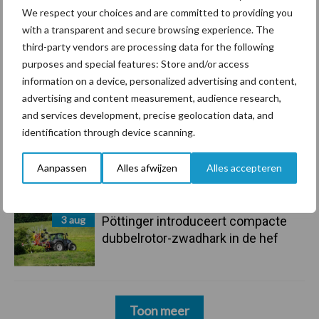
6 aug
Tien praktische tips voor een
We respect your choices and are committed to providing you
langere levensduur
with a transparent and secure browsing experience. The
third-party vendors are processing data for the following
purposes and special features: Store and/or access
5 aug
“Vraag naar praktische
information on a device, personalized advertising and content,
hygieneoplossingen is in Polen
advertising and content measurement, audience research,
groter dan ooit”
and services development, precise geolocation data, and
identification through device scanning.
5 aug
Drie Franse bedrijven over de grens
Aanpassen
Alles afwijzen
Alles accepteren
van 14.000 kilogram melk
3 aug
Pöttinger introduceert compacte
dubbelrotor-zwadhark in de hef
Toon meer