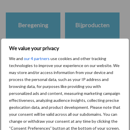
Beregening
Bijproducten
We value your privacy
We and
our 4 partners
use cookies and other tracking
Toon meer
technologies to improve your experience on our website. We
may store and/or access information from your device and
process the personal data, such as your IP address and
Primaire
browsing data, for purposes like providing you with
Recent nieuws
Partner nieuws
personalized ads and content, measuring marketing campaign
Sidebar
effectiveness, analyzing audience insights, collecting precise
6 aug
ForFarmers ziet volume en
geolocation data, and product development. Please note that
marktaandeel groeien in krimpende
your consent will be valid across all our subdomains. You can
Nederlandse markt
change or withdraw your consent at any time by clicking the
“Consent Preferences” button at the bottom of your screen.