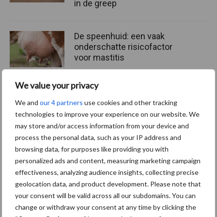
in de greep
De speenhuid: een vaak
onderschatte risicofactor
voor mastitis
We value your privacy
ForFarmers ziet volume en
We and
our 4 partners
use cookies and other tracking
marktaandeel groeien in
technologies to improve your experience on our website. We
krimpende Nederlandse
may store and/or access information from your device and
markt
process the personal data, such as your IP address and
browsing data, for purposes like providing you with
personalized ads and content, measuring marketing campaign
effectiveness, analyzing audience insights, collecting precise
Themapagina's
geolocation data, and product development. Please note that
your consent will be valid across all our subdomains. You can
Diergezondheid
Bemesting
Fokkerij
Melkv
change or withdraw your consent at any time by clicking the