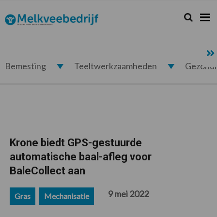
Spring
Door
Spring
Spring
naar
naar
naar
naar
Zoeken...
Zoek
Melkveebedrijf.nl
de
de
de
de
hoofdnavigatie
hoofd
eerste
voettekst
inhoud
sidebar
Bemesting
Teeltwerkzaamheden
Gezond
Krone biedt GPS-gestuurde
automatische baal-afleg voor
BaleCollect aan
9 mei 2022
Gras
Mechanisatie