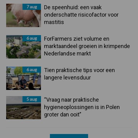
7 aug
De speenhuid: een vaak
onderschatte risicofactor voor
mastitis
6 aug
ForFarmers ziet volume en
marktaandeel groeien in krimpende
Nederlandse markt
6 aug
Tien praktische tips voor een
langere levensduur
5 aug
“Vraag naar praktische
hygieneoplossingen is in Polen
groter dan ooit”