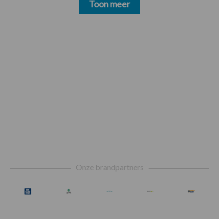
Toon meer
Footer
Onze brandpartners