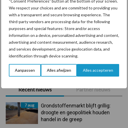
“Consent Preferences” button at the bottom of your screen.
We respect your choices and are committed to providing you
with a transparent and secure browsing experience. The
Ligbox &
third-party vendors are processing data for the following
Bedrijfsnieuws
purposes and special features: Store and/or access
Voerhekken
information on a device, personalized advertising and content,
advertising and content measurement, audience research,
and services development, precise geolocation data, and
identification through device scanning.
Toon meer
Aanpassen
Alles afwijzen
Alles accepteren
Primaire
Recent nieuws
Partner nieuws
Sidebar
7 aug
Grondstoffenmarkt blijft grillig:
droogte en geopolitiek houden
handel in de greep