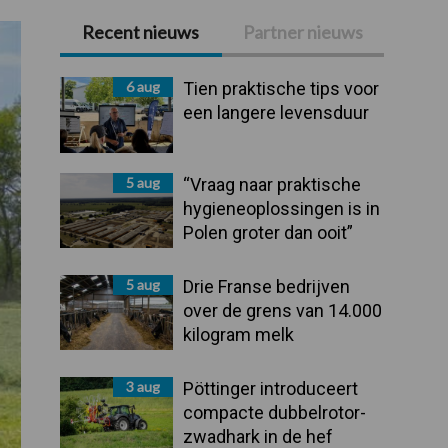
Recent nieuws
Partner nieuws
Primaire
Sidebar
6 aug
Tien praktische tips voor
een langere levensduur
5 aug
“Vraag naar praktische
hygieneoplossingen is in
Polen groter dan ooit”
5 aug
Drie Franse bedrijven
over de grens van 14.000
kilogram melk
3 aug
Pöttinger introduceert
compacte dubbelrotor-
zwadhark in de hef