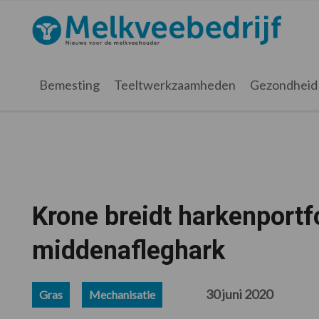
Spring
Door
Spring
Spring
naar
naar
naar
naar
Melkveebedrijf.nl
de
de
de
de
hoofdnavigatie
hoofd
eerste
voettekst
inhoud
sidebar
Bemesting
Teeltwerkzaamheden
Gezondheid
Krone breidt harkenportf
middenafleghark
30 juni 2020
Gras
Mechanisatie