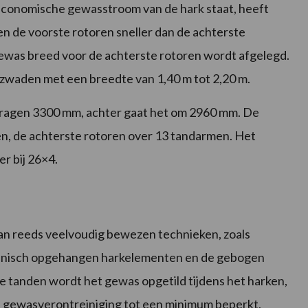
 economische gewasstroom van de hark staat, heeft
en de voorste rotoren sneller dan de achterste
gewas breed voor de achterste rotoren wordt afgelegd.
ke zwaden met een breedte van 1,40 m tot 2,20 m.
dragen 3300 mm, achter gaat het om 2960 mm. De
n, de achterste rotoren over 13 tandarmen. Het
er bij 26×4.
an reeds veelvoudig bewezen technieken, zoals
danisch opgehangen harkelementen en de gebogen
de tanden wordt het gewas opgetild tijdens het harken,
t gewasverontreiniging tot een minimum beperkt,