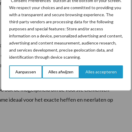
“Consent Preferences” button at the bottom of your screen.
eerste achter neergelaten wordt.
We respect your choices and are committed to providing you
with a transparent and secure browsing experience. The
third-party vendors are processing data for the following
purposes and special features: Store and/or access
verstelbare rotor ontlasting bij de voorste twee
information on a device, personalized advertising and content,
advertising and content measurement, audience research,
oogte gebeurt middels een hydraulisch ventiel met een
and services development, precise geolocation data, and
 ontlasting snel en eenvoudig aangepast worden aan
identification through device scanning.
achterste twee elementen wordt de ontlasting
Aanpassen
Alles afwijzen
Alles accepteren
0 ook de mogelijkheid om de voorste elementen
name ideaal voor het exacte heffen en neerlaten op