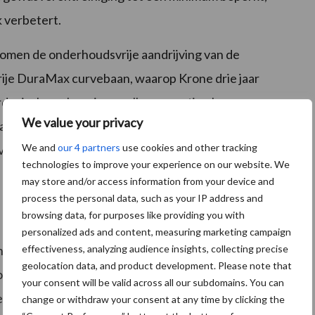
k verbetert.
omen de onderhoudsvrije aandrijving van de
je DuraMax curvebaan, waarop Krone drie jaar
ardanische ophanging, welke een optimale
We value your privacy
als dwars op de rijrichting. Hiermee wordt een goede
We and
our 4 partners
use cookies and other tracking
ontreinigingen – ook onder moeilijke
technologies to improve your experience on our website. We
may store and/or access information from your device and
process the personal data, such as your IP address and
browsing data, for purposes like providing you with
personalized ads and content, measuring marketing campaign
effectiveness, analyzing audience insights, collecting precise
e met het bekende “Jet-effect”. Door de ophanging
geolocation data, and product development. Please note that
rdt gegarandeerd dat de tanden zowel bij het heffen
your consent will be valid across all our subdomains. You can
abben. Dit wordt voorkomen doordat het harkelement
change or withdraw your consent at any time by clicking the