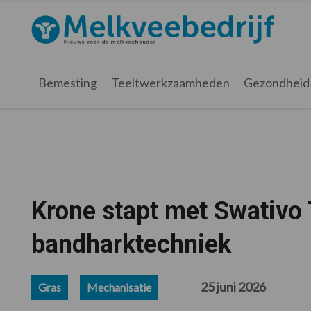
Spring
Door
Spring
Spring
naar
naar
naar
naar
Melkveebedrijf.nl
de
de
de
de
hoofdnavigatie
hoofd
eerste
voettekst
inhoud
sidebar
Bemesting
Teeltwerkzaamheden
Gezondheid
Krone stapt met Swativo 
bandharktechniek
25 juni 2026
Gras
Mechanisatie