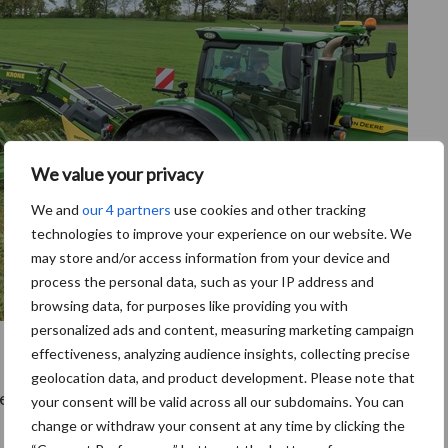
We value your privacy
We and
our 4 partners
use cookies and other tracking
technologies to improve your experience on our website. We
may store and/or access information from your device and
process the personal data, such as your IP address and
browsing data, for purposes like providing you with
personalized ads and content, measuring marketing campaign
effectiveness, analyzing audience insights, collecting precise
geolocation data, and product development. Please note that
van 8,40 tot 10,40 meter en is voorzien van
your consent will be valid across all our subdomains. You can
change or withdraw your consent at any time by clicking the
e verschillende zwadvormen maken, van midden- en