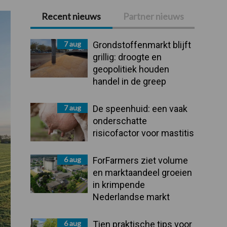
Recent nieuws
Partner nieuws
Primaire
Sidebar
7 aug
Grondstoffenmarkt blijft
grillig: droogte en
geopolitiek houden
handel in de greep
7 aug
De speenhuid: een vaak
onderschatte
risicofactor voor mastitis
6 aug
ForFarmers ziet volume
en marktaandeel groeien
in krimpende
Nederlandse markt
6 aug
Tien praktische tips voor