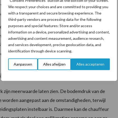
“Consent Preferences” button at the bottom of your screen.
 wil Krone de bandhark geschikt maken voor
We respect your choices and are committed to providing you
with a transparent and secure browsing experience. The
citeitsbehoeften.
third-party vendors are processing data for the following
purposes and special features: Store and/or access
ericht. De machine is volledig ISOBUS-gestuurd,
information on a device, personalized advertising and content,
nnen zijn aangepast. Daarbij zijn ook oogstprofielen op
advertising and content measurement, audience research,
Standaard beschikt de Swativo over een
and services development, precise geolocation data, and
identification through device scanning.
n een verzamelfunctie voor lastige perceeldelen.
Aanpassen
Alles afwijzen
Alles accepteren
ehandeling
rk zijn meerwaarde laten zien. De bodemdruk van de
ne worden aangepast aan de omstandigheden, terwijl
eidingsplaten instelbaar is. Daarmee kan de chauffeur