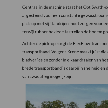
Centraal in de machine staat het OptiSwath-co
afgestemd voor een constante gewasstroom e
pick-up met vijf tandrijen moet zorgen voor 
terwijl rubber beklede tastrollen de bodem g
Achter de pick-up zorgt de FlexFlow-transpo
transportband. Volgens Krone maakt juist die
bladverlies en zonder in elkaar draaien van h
brede transportband is daarbij in snelheid en 
van zwadafleg mogelijk zijn.