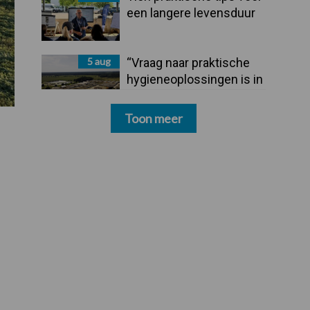
een langere levensduur
5 aug
“Vraag naar praktische
hygieneoplossingen is in
Polen groter dan ooit”
Toon meer