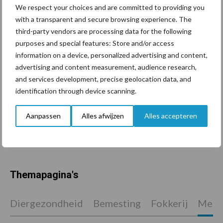
We respect your choices and are committed to providing you
with a transparent and secure browsing experience. The
third-party vendors are processing data for the following
Tien praktische tips voor
een langere levensduur
purposes and special features: Store and/or access
information on a device, personalized advertising and content,
advertising and content measurement, audience research,
and services development, precise geolocation data, and
identification through device scanning.
“Vraag naar praktische
hygieneoplossingen is in
Aanpassen
Alles afwijzen
Alles accepteren
Polen groter dan ooit”
Themapagina's
Diergezondheid
Bemesting
Fokkerij
Melkv