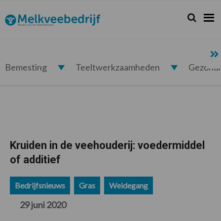
Spring
Door
Spring
Spring
naar
naar
naar
naar
Zoeken...
Zoek
Melkveebedrijf.nl
de
de
de
de
hoofdnavigatie
hoofd
eerste
voettekst
inhoud
sidebar
Bemesting
Teeltwerkzaamheden
Gezond
Kruiden in de veehouderij: voedermiddel
of additief
Bedrijfsnieuws
Gras
Weidegang
29 juni 2020