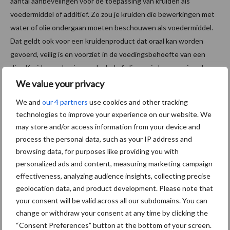
aantal aanbevelingen voor de toepassing van kruiden als
voedermiddel of additief. Zo zou je kruiden die bewerkingen met
water of olie ondergaan moeten beschouwen als voedermiddel.
Dat geldt ook voor een kruidenproduct dat oraal kan worden
gevoerd, veilig is en voorziet in de voedingsbehoefte van een
dier. Kruiden op basis van alcohol of olie zou je kunnen zien als
mengvoeder. En kruiden die verregaand zijn opgezuiverd, van
We value your privacy
farmaceutische kwaliteit zijn of zijn gestandaardiseerd op
We and
our 4 partners
use cookies and other tracking
specifieke gehalten aan inhoudstoffen, zouden gezien moeten
technologies to improve your experience on our website. We
worden als diervoederadditieven.
may store and/or access information from your device and
process the personal data, such as your IP address and
Bron:
Groen Kennisnet
browsing data, for purposes like providing you with
Aanbevolen voor jou!
personalized ads and content, measuring marketing campaign
effectiveness, analyzing audience insights, collecting precise
geolocation data, and product development. Please note that
ForFarmers ziet volume en
your consent will be valid across all our subdomains. You can
marktaandeel groeien in
change or withdraw your consent at any time by clicking the
krimpende Nederlandse
“Consent Preferences” button at the bottom of your screen.
markt