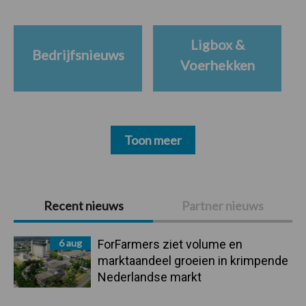
Ligbox &
Bedrijfsnieuws
Voerhekken
Toon meer
Primaire
Recent nieuws
Partner nieuws
Sidebar
6 aug
ForFarmers ziet volume en
marktaandeel groeien in krimpende
Nederlandse markt