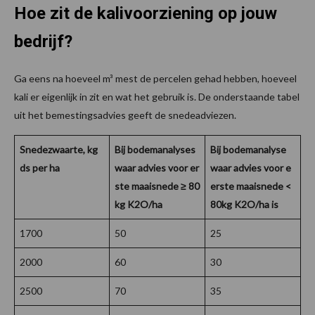
Hoe zit de kalivoorziening op jouw
bedrijf?
Ga eens na hoeveel m³ mest de percelen gehad hebben, hoeveel
kali er eigenlijk in zit en wat het gebruik is. De onderstaande tabel
uit het bemestingsadvies geeft de snedeadviezen.
Snedezwaarte, kg
Bij bodemanalyses
Bij bodemanalyse
ds per ha
waar advies voor er
waar advies voor e
ste maaisnede ≥ 80
erste maaisnede <
kg K2O/ha
80kg K2O/ha is
1700
50
25
2000
60
30
2500
70
35