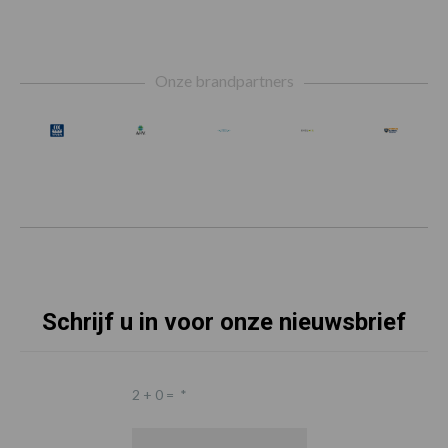
Footer
Onze brandpartners
Schrijf u in voor onze nieuwsbrief
2 + 0 =
*