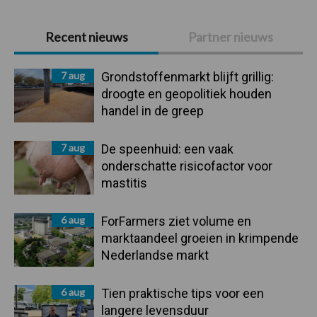
Primaire
Recent nieuws
Partner nieuws
Sidebar
7 aug
Grondstoffenmarkt blijft grillig:
droogte en geopolitiek houden
handel in de greep
7 aug
De speenhuid: een vaak
onderschatte risicofactor voor
mastitis
6 aug
ForFarmers ziet volume en
marktaandeel groeien in krimpende
Nederlandse markt
6 aug
Tien praktische tips voor een
langere levensduur