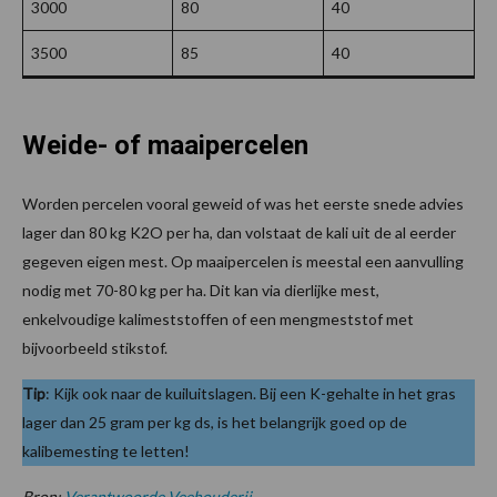
3000
80
40
3500
85
40
Weide- of maaipercelen
Worden percelen vooral geweid of was het eerste snede advies
lager dan 80 kg K2O per ha, dan volstaat de kali uit de al eerder
gegeven eigen mest. Op maaipercelen is meestal een aanvulling
nodig met 70-80 kg per ha. Dit kan via dierlijke mest,
enkelvoudige kalimeststoffen of een mengmeststof met
bijvoorbeeld stikstof.
Tip
: Kijk ook naar de kuiluitslagen. Bij een K-gehalte in het gras
lager dan 25 gram per kg ds, is het belangrijk goed op de
kalibemesting te letten!
Bron:
Verantwoorde Veehouderij