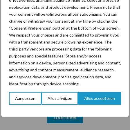
effectiveness, analyzing audience insights, collecting precise
markt
geolocation data, and product development. Please note that
your consent will be valid across all our subdomains. You can
change or withdraw your consent at any time by clicking the
“Consent Preferences” button at the bottom of your screen.
Themapagina's
We respect your choices and are committed to providing you
with a transparent and secure browsing experience. The
Diergezondheid
Bemesting
Fokkerij
Melkv
third-party vendors are processing data for the following
purposes and special features: Store and/or access
information on a device, personalized advertising and content,
advertising and content measurement, audience research,
and services development, precise geolocation data, and
Beregening
Bijproducten
identification through device scanning.
Aanpassen
Alles afwijzen
Alles accepteren
Toon meer