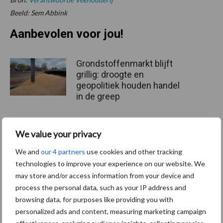
Beeld: Sem Abbink
Aanbevolen voor jou!
Grondstoffenmarkt blijft
grillig: droogte en
geopolitiek houden handel
in de greep
De speenhuid: een vaak
We value your privacy
onderschatte risicofactor
voor mastitis
We and
our 4 partners
use cookies and other tracking
technologies to improve your experience on our website. We
may store and/or access information from your device and
process the personal data, such as your IP address and
ForFarmers ziet volume en
browsing data, for purposes like providing you with
marktaandeel groeien in
personalized ads and content, measuring marketing campaign
krimpende Nederlandse