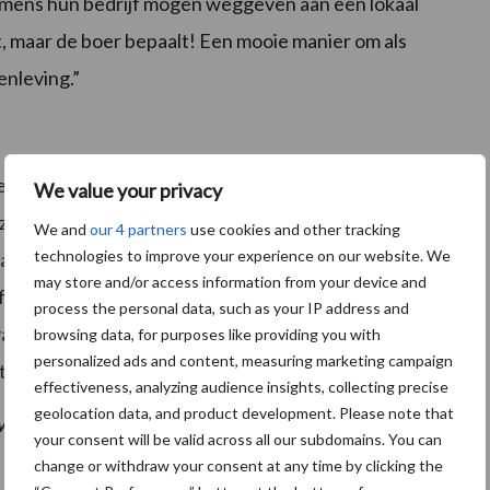
 namens hun bedrijf mogen weggeven aan een lokaal
t, maar de boer bepaalt! Een mooie manier om als
enleving.”
e agenda. “We willen boeren graag met elkaar in
We value your privacy
k zeker op het boerenerf. Daarom gaan we door het
We and
our 4 partners
use cookies and other tracking
technologies to improve your experience on our website. We
 is er nu waardevoller om aan tafel ideeën uit te
may store and/or access information from your device and
f kijk naar nieuwe wetgeving: welke maatregelen
process the personal data, such as your IP address and
aringen word je als ondernemer wijzer. Zonder
browsing data, for purposes like providing you with
personalized ads and content, measuring marketing campaign
t.
effectiveness, analyzing audience insights, collecting precise
geolocation data, and product development. Please note that
an Trouw Nutrition? Kijk op
www.liefdevoorboeren.nl
your consent will be valid across all our subdomains. You can
change or withdraw your consent at any time by clicking the