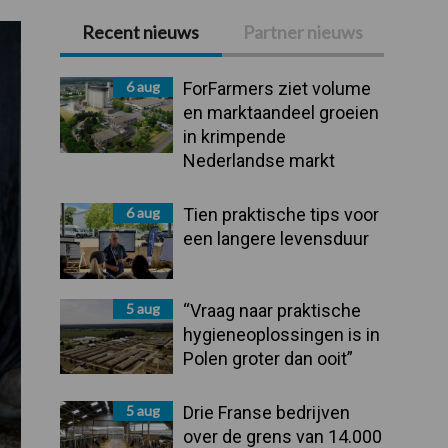
Recent nieuws
Partner nieuws
Primaire
Sidebar
6 aug
ForFarmers ziet volume
en marktaandeel groeien
in krimpende
Nederlandse markt
6 aug
Tien praktische tips voor
een langere levensduur
5 aug
“Vraag naar praktische
hygieneoplossingen is in
Polen groter dan ooit”
5 aug
Drie Franse bedrijven
over de grens van 14.000