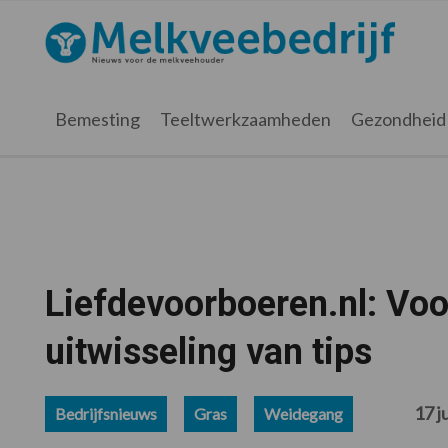
Spring
Door
Spring
Spring
naar
naar
naar
naar
Melkveebedrijf.nl
de
de
de
de
hoofdnavigatie
hoofd
eerste
voettekst
inhoud
sidebar
Bemesting
Teeltwerkzaamheden
Gezondheid
Liefdevoorboeren.nl: Voo
uitwisseling van tips
17 j
Bedrijfsnieuws
Gras
Weidegang