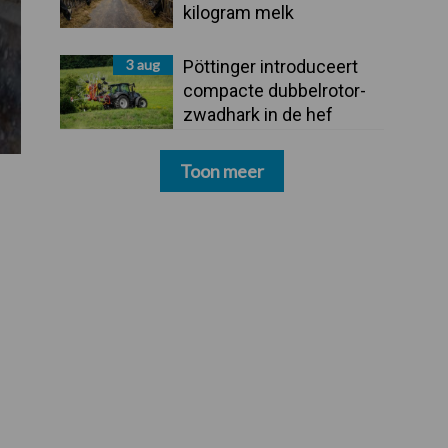
kilogram melk
3 aug
Pöttinger introduceert
compacte dubbelrotor-
zwadhark in de hef
Toon meer