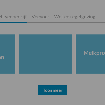
lkveebedrijf
Veevoer
Wet en regelgeving
Melkpro
en
Toon meer