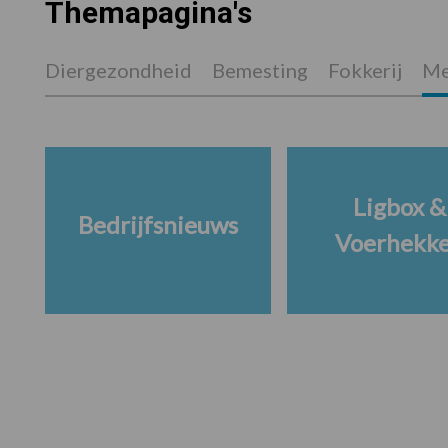
Themapagina's
Diergezondheid
Bemesting
Fokkerij
Me
Ligbox &
Bedrijfsnieuws
Voerhekk