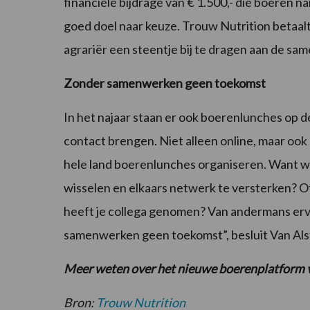
financiële bijdrage van € 1.500,- die boeren
goed doel naar keuze. Trouw Nutrition betaal
agrariër een steentje bij te dragen aan de sam
Zonder samenwerken geen toekomst
In het najaar staan er ook boerenlunches op d
contact brengen. Niet alleen online, maar oo
hele land boerenlunches organiseren. Want wat
wisselen en elkaars netwerk te versterken? O
heeft je collega genomen? Van andermans erv
samenwerken geen toekomst”, besluit Van Als
Meer weten over het nieuwe boerenplatform v
Bron:
Trouw Nutrition