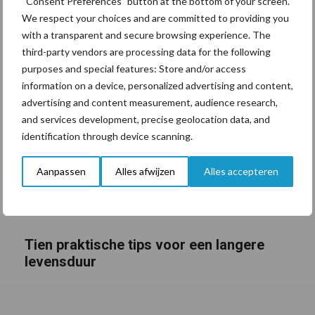
“Consent Preferences” button at the bottom of your screen.
We respect your choices and are committed to providing you
with a transparent and secure browsing experience. The
third-party vendors are processing data for the following
purposes and special features: Store and/or access
information on a device, personalized advertising and content,
advertising and content measurement, audience research,
and services development, precise geolocation data, and
identification through device scanning.
Aanpassen
Alles afwijzen
Alles accepteren
Tien praktische tips voor een langere
levensduur