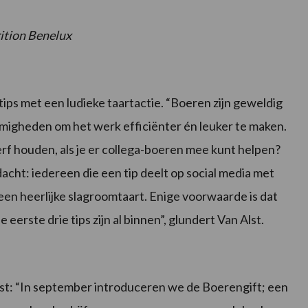
ition Benelux
ips met een ludieke taartactie. “Boeren zijn geweldig
mmigheden om het werk efficiënter én leuker te maken.
erf houden, als je er collega-boeren mee kunt helpen?
cht: iedereen die een tip deelt op social media met
en heerlijke slagroomtaart. Enige voorwaarde is dat
eerste drie tips zijn al binnen”, glundert Van Alst.
Alst: “In september introduceren we de Boerengift; een