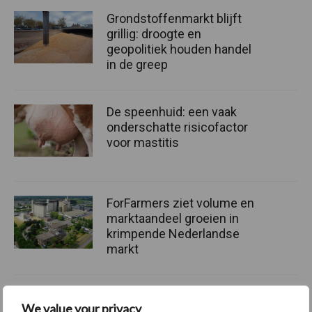
Grondstoffenmarkt blijft
grillig: droogte en
geopolitiek houden handel
in de greep
De speenhuid: een vaak
onderschatte risicofactor
voor mastitis
ForFarmers ziet volume en
marktaandeel groeien in
krimpende Nederlandse
markt
We value your privacy