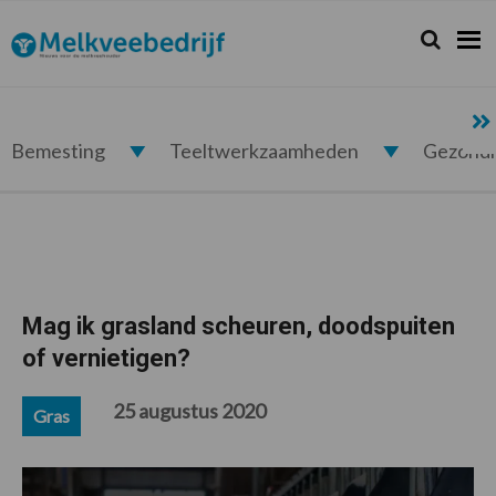
Spring
Door
Spring
Spring
naar
naar
naar
naar
Zoeken...
Zoek
Melkveebedrijf.nl
de
de
de
de
hoofdnavigatie
hoofd
eerste
voettekst
inhoud
sidebar
Bemesting
Teeltwerkzaamheden
Gezond
Mag ik grasland scheuren, doodspuiten
of vernietigen?
25 augustus 2020
Gras