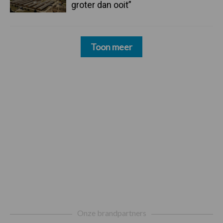
groter dan ooit”
Toon meer
Footer
Onze brandpartners