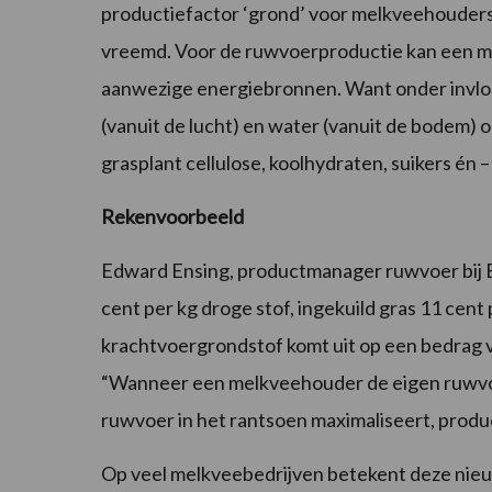
productiefactor ‘grond’ voor melkveehouders bij
vreemd. Voor de ruwvoerproductie kan een me
aanwezige energiebronnen. Want onder invloe
(vanuit de lucht) en water (vanuit de bodem) 
grasplant cellulose, koolhydraten, suikers én –
Rekenvoorbeeld
Edward Ensing, productmanager ruwvoer bij B
cent per kg droge stof, ingekuild gras 11 cen
krachtvoergrondstof komt uit op een bedrag v
“Wanneer een melkveehouder de eigen ruwvoe
ruwvoer in het rantsoen maximaliseert, produc
Op veel melkveebedrijven betekent deze nie