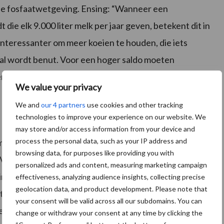
 fosfaatwetgeving. Ensing: “Wanneer een
ie elk 9.000 liter melk per jaar geven, betekent dit in
s interessanter om meer koeien te houden, die iets
al wordt benut. Voor een hoger saldo moeten
r hectare creëren.”
We value your privacy
We and
our 4 partners
use cookies and other tracking
technologies to improve your experience on our website. We
may store and/or access information from your device and
process the personal data, such as your IP address and
om goed beweidbaar gras te telen – waarvan koeien veel
browsing data, for purposes like providing you with
. Voor de weides in Nederland betekent dit mengsels
personalized ads and content, measuring marketing campaign
timothee.
De GreenSpirit-mengsels van Barenbrug
effectiveness, analyzing audience insights, collecting precise
geolocation data, and product development. Please note that
et nieuwe genetica waardoor productie en smaak hand
your consent will be valid across all our subdomains. You can
de beste kwaliteit en hoogste opname.
change or withdraw your consent at any time by clicking the