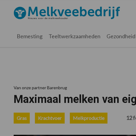
Spring
Door
Spring
Spring
naar
naar
naar
naar
Melkveebedrijf.nl
de
de
de
de
hoofdnavigatie
hoofd
eerste
voettekst
inhoud
sidebar
Bemesting
Teeltwerkzaamheden
Gezondheid
Van onze partner Barenbrug
Maximaal melken van ei
12 f
Gras
Krachtvoer
Melkproductie