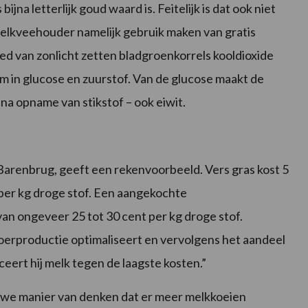
na letterlijk goud waard is. Feitelijk is dat ook niet
lkveehouder namelijk gebruik maken van gratis
d van zonlicht zetten bladgroenkorrels kooldioxide
om in glucose en zuurstof. Van de glucose maakt de
 na opname van stikstof – ook eiwit.
arenbrug, geeft een rekenvoorbeeld. Vers gras kost 5
t per kg droge stof. Een aangekochte
an ongeveer 25 tot 30 cent per kg droge stof.
rproductie optimaliseert en vervolgens het aandeel
eert hij melk tegen de laagste kosten.”
uwe manier van denken dat er meer melkkoeien