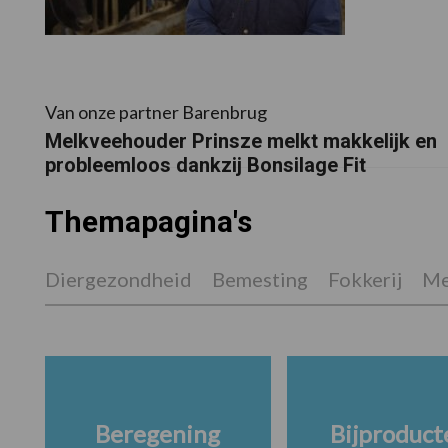
Van onze partner Barenbrug
Melkveehouder Prinsze melkt makkelijk en
probleemloos dankzij Bonsilage Fit
Themapagina's
Diergezondheid
Bemesting
Fokkerij
Me
Beregening
Bijproduct