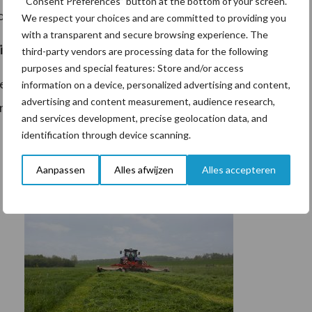
“Consent Preferences” button at the bottom of your screen.
voor meer informatie.
We respect your choices and are committed to providing you
with a transparent and secure browsing experience. The
rit dealer
third-party vendors are processing data for the following
purposes and special features: Store and/or access
nbrug tot GrasSpecialisten. Hierdoor zijn
information on a device, personalized advertising and content,
advertising and content measurement, audience research,
 goed te adviseren. Klik hier voor GreenSpiritdealer
and services development, precise geolocation data, and
identification through device scanning.
Aanpassen
Alles afwijzen
Alles accepteren