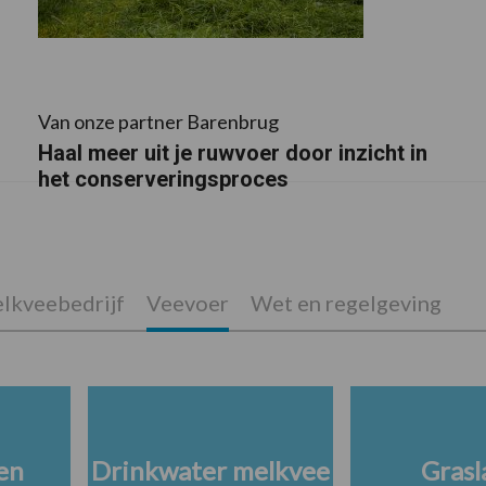
Van onze partner Barenbrug
Haal meer uit je ruwvoer door inzicht in
het conserveringsproces
lkveebedrijf
Veevoer
Wet en regelgeving
en
Drinkwater melkvee
Grasl