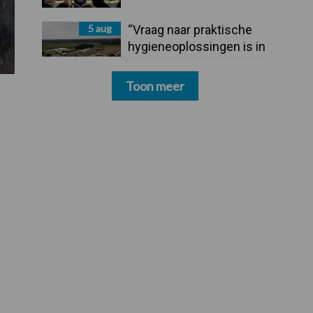
5 aug
“Vraag naar praktische
hygieneoplossingen is in
Polen groter dan ooit”
Toon meer