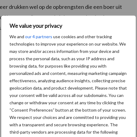
r drukken wel op de opbrengsten die een boer uit
ciële vergoeding voor de inkomstenderving is een
We value your privacy
e kunnen dragen aan weidevogelbeheer.
We and
our 4 partners
use cookies and other tracking
technologies to improve your experience on our website. We
may store and/or access information from your device and
process the personal data, such as your IP address and
browsing data, for purposes like providing you with
personalized ads and content, measuring marketing campaign
effectiveness, analyzing audience insights, collecting precise
geolocation data, and product development. Please note that
your consent will be valid across all our subdomains. You can
change or withdraw your consent at any time by clicking the
“Consent Preferences” button at the bottom of your screen.
We respect your choices and are committed to providing you
with a transparent and secure browsing experience. The
third-party vendors are processing data for the following