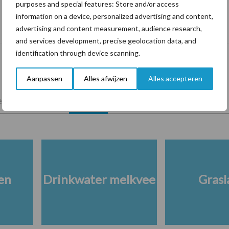
purposes and special features: Store and/or access
De speenhuid: een vaak onderschatte
information on a device, personalized advertising and content,
risicofactor voor mastitis
advertising and content measurement, audience research,
and services development, precise geolocation data, and
identification through device scanning.
Aanpassen
Alles afwijzen
Alles accepteren
lkveebedrijf
Veevoer
Wet en regelgeving
en
Drinkwater melkvee
Grasl