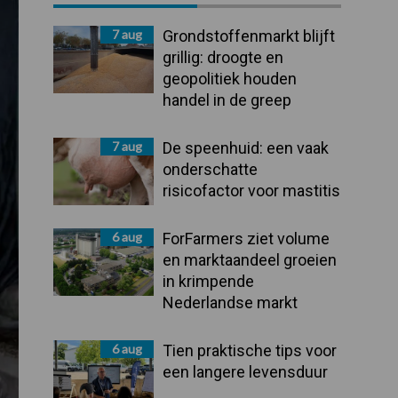
Sidebar
7 aug
Grondstoffenmarkt blijft
grillig: droogte en
geopolitiek houden
handel in de greep
7 aug
De speenhuid: een vaak
onderschatte
risicofactor voor mastitis
6 aug
ForFarmers ziet volume
en marktaandeel groeien
in krimpende
Nederlandse markt
6 aug
Tien praktische tips voor
een langere levensduur