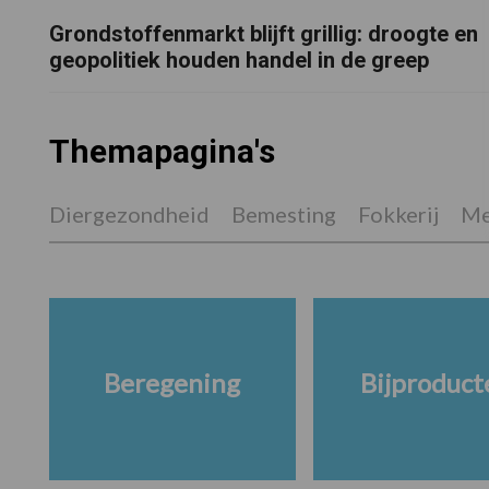
Grondstoffenmarkt blijft grillig: droogte en
geopolitiek houden handel in de greep
Themapagina's
Diergezondheid
Bemesting
Fokkerij
Me
Beregening
Bijproduct