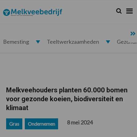
Spring
Door
Spring
Spring
naar
naar
naar
naar
Zoeken...
Zoek
Melkveebedrijf.nl
de
de
de
de
hoofdnavigatie
hoofd
eerste
voettekst
inhoud
sidebar
Bemesting
Teeltwerkzaamheden
Gezond
Melkveehouders planten 60.000 bomen
voor gezonde koeien, biodiversiteit en
klimaat
8 mei 2024
Gras
Ondernemen