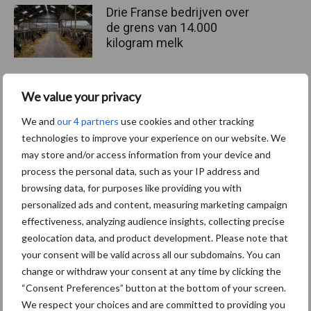
Drie Franse bedrijven over
de grens van 14.000
kilogram melk
We value your privacy
Pöttinger introduceert
compacte dubbelrotor-
We and
our 4 partners
use cookies and other tracking
zwadhark in de hef
technologies to improve your experience on our website. We
may store and/or access information from your device and
process the personal data, such as your IP address and
browsing data, for purposes like providing you with
personalized ads and content, measuring marketing campaign
Themapagina's
effectiveness, analyzing audience insights, collecting precise
geolocation data, and product development. Please note that
Diergezondheid
Bemesting
Fokkerij
Melkv
your consent will be valid across all our subdomains. You can
change or withdraw your consent at any time by clicking the
“Consent Preferences” button at the bottom of your screen.
We respect your choices and are committed to providing you