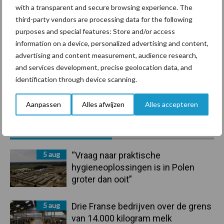
with a transparent and secure browsing experience. The
Beregening
Bijproducten
third-party vendors are processing data for the following
purposes and special features: Store and/or access
information on a device, personalized advertising and content,
advertising and content measurement, audience research,
and services development, precise geolocation data, and
Toon meer
identification through device scanning.
Aanpassen
Alles afwijzen
Alles accepteren
Primaire
Recent nieuws
Partner nieuws
Sidebar
5 aug
“Vraag naar praktische
hygieneoplossingen is in Polen
groter dan ooit”
5 aug
Drie Franse bedrijven over de grens
van 14.000 kilogram melk