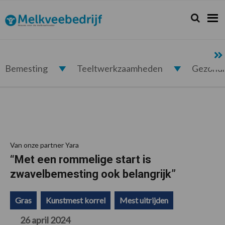
Spring
Door
Spring
Spring
naar
naar
naar
naar
Zoeken...
Zoek
Melkveebedrijf.nl
de
de
de
de
hoofdnavigatie
hoofd
eerste
voettekst
inhoud
sidebar
Bemesting
Teeltwerkzaamheden
Gezond
Van onze partner Yara
“Met een rommelige start is
zwavelbemesting ook belangrijk”
Gras
Kunstmest korrel
Mest uitrijden
26 april 2024