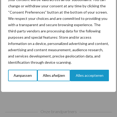
change or withdraw your consent at any time by clicking the
Diergezondheid
Bemesting
Fokkerij
Melkv
“Consent Preferences” button at the bottom of your screen.
We respect your choices and are committed to providing you
with a transparent and secure browsing experience. The
third-party vendors are processing data for the following
purposes and special features: Store and/or access
Beregening
Bijproducten
information on a device, personalized advertising and content,
advertising and content measurement, audience research,
and services development, precise geolocation data, and
identification through device scanning.
Toon meer
Aanpassen
Alles afwijzen
Alles accepteren
Footer
Onze brandpartners