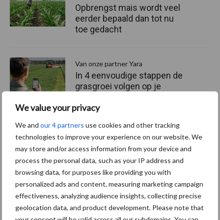
Opbrengst mais wordt veel
eerder bepaald dan tot nu
toe gedacht
Van onze partner Yara
In 4 eenvoudige stappen de
grasgroei volgen op je
telefoon
We value your privacy
We and
our 4 partners
use cookies and other tracking
Van onze partner Yara
technologies to improve your experience on our website. We
Hoge prijzen en droogte:
may store and/or access information from your device and
hoe kan zwavel helpen bij
process the personal data, such as your IP address and
de bemesting?
browsing data, for purposes like providing you with
personalized ads and content, measuring marketing campaign
effectiveness, analyzing audience insights, collecting precise
geolocation data, and product development. Please note that
Themapagina's
your consent will be valid across all our subdomains. You can