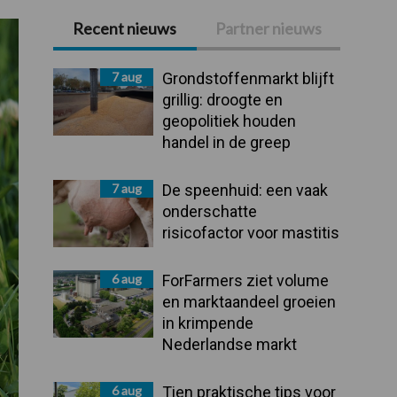
Recent nieuws
Partner nieuws
Primaire
Sidebar
7 aug
Grondstoffenmarkt blijft
grillig: droogte en
geopolitiek houden
handel in de greep
7 aug
De speenhuid: een vaak
onderschatte
risicofactor voor mastitis
6 aug
ForFarmers ziet volume
en marktaandeel groeien
in krimpende
Nederlandse markt
6 aug
Tien praktische tips voor