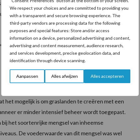
“Consent Preferences” button at the bottom of your screen.
ift, maar werden voor de eerste snede niet bemest.
We respect your choices and are committed to providing you
itgesteld, in B3 niet.
with a transparent and secure browsing experience. The
third-party vendors are processing data for the following
purposes and special features: Store and/or access
information on a device, personalized advertising and content,
oederwaarde en de botanische samenstelling
advertising and content measurement, audience research,
and services development, precise geolocation data, and
metingen gedaan aan onder andere insecten,
identification through device scanning.
Aanpassen
Alles afwijzen
Alles accepteren
t het mogelijk is om graslanden te creëren met een
wanneer er minder intensief beheer wordt toegepast.
ij het soortenrijke mengsel van inheemse
sniveaus. De voederwaarde van dit mengsel was wel