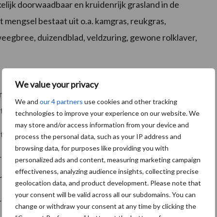
lijk doorwaadbaar en kruidenrijk grasland in de
mengsel bestaat uit o.a. kamgras, reukgras,
egbree, duizendblad, veldzuring, gewone rolklaver,
dit mengsel is het kuikenlandmengsel aangevuld met
We value your privacy
ame productie en voederwaarde: een laat ras Engels
We and
our 4 partners
use cookies and other tracking
vertakte leeuwentand.
technologies to improve your experience on our website. We
may store and/or access information from your device and
t alleen Engels raaigras (BG3).
process the personal data, such as your IP address and
browsing data, for purposes like providing you with
vormen toegepast met wel of geen uitgestelde
personalized ads and content, measuring marketing campaign
effectiveness, analyzing audience insights, collecting precise
us.
geolocation data, and product development. Please note that
your consent will be valid across all our subdomains. You can
Lb pakket kruidenrijk grasland.
change or withdraw your consent at any time by clicking the