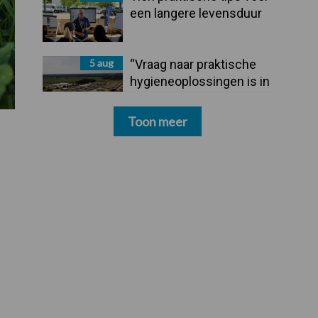
een langere levensduur
5 aug
“Vraag naar praktische
hygieneoplossingen is in
Polen groter dan ooit”
Toon meer