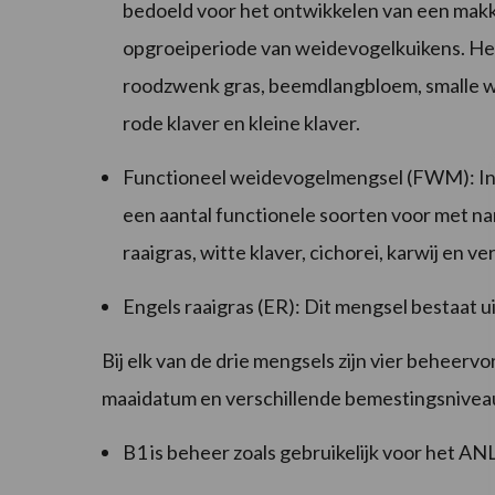
bedoeld voor het ontwikkelen van een makke
opgroeiperiode van weidevogelkuikens. Het 
roodzwenk gras, beemdlangbloem, smalle we
rode klaver en kleine klaver.
Functioneel weidevogelmengsel (FWM): In 
een aantal functionele soorten voor met n
raaigras, witte klaver, cichorei, karwij en 
Engels raaigras (ER): Dit mengsel bestaat ui
Bij elk van de drie mengsels zijn vier beheer
maaidatum en verschillende bemestingsnivea
B1 is beheer zoals gebruikelijk voor het AN