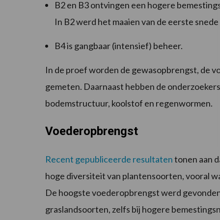
B2 en B3 ontvingen een hogere bemestingsg
In B2 werd het maaien van de eerste snede u
B4 is gangbaar (intensief) beheer.
In de proef worden de gewasopbrengst, de v
gemeten. Daarnaast hebben de onderzoekers 
bodemstructuur, koolstof en regenwormen.
Voederopbrengst
Recent gepubliceerde resultaten
tonen aan da
hoge diversiteit van plantensoorten, vooral 
De hoogste voederopbrengst werd gevonden b
graslandsoorten, zelfs bij hogere bemesting