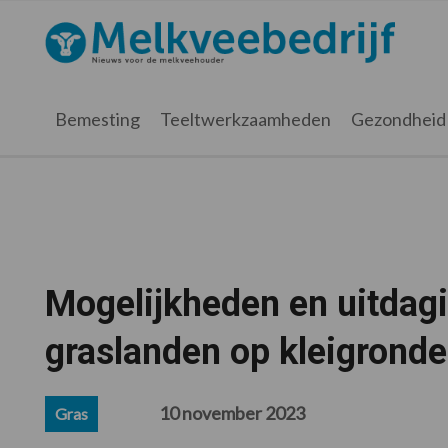
Spring
Door
Spring
Spring
naar
naar
naar
naar
Melkveebedrijf.nl
de
de
de
de
hoofdnavigatie
hoofd
eerste
voettekst
inhoud
sidebar
Bemesting
Teeltwerkzaamheden
Gezondheid
Mogelijkheden en uitdagi
graslanden op kleigrond
10 november 2023
Gras