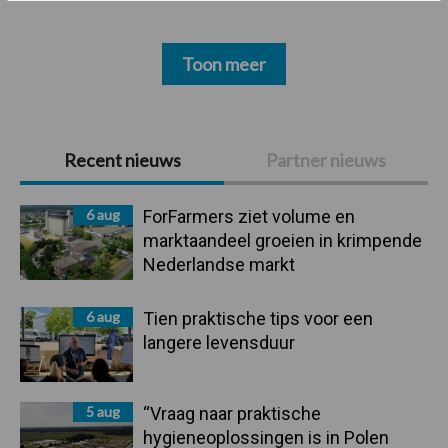
Toon meer
Primaire
Recent nieuws
Partner nieuws
Sidebar
6 aug
ForFarmers ziet volume en
marktaandeel groeien in krimpende
Nederlandse markt
6 aug
Tien praktische tips voor een
langere levensduur
5 aug
“Vraag naar praktische
hygieneoplossingen is in Polen