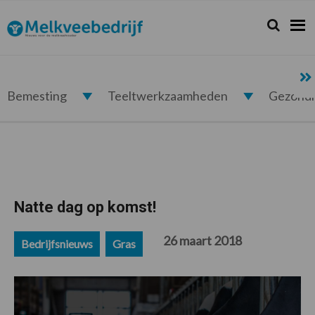
Spring
Door
Spring
Spring
naar
naar
naar
naar
Zoeken...
Zoek
Melkveebedrijf.nl
de
de
de
de
hoofdnavigatie
hoofd
eerste
voettekst
inhoud
sidebar
Bemesting
Teeltwerkzaamheden
Gezond
Natte dag op komst!
26 maart 2018
Bedrijfsnieuws
Gras