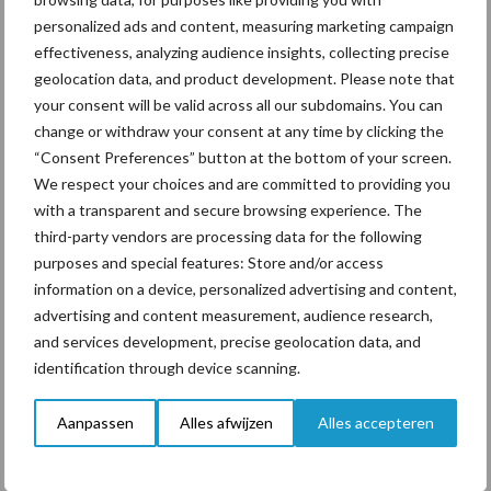
personalized ads and content, measuring marketing campaign
effectiveness, analyzing audience insights, collecting precise
“Vraag naar praktische
geolocation data, and product development. Please note that
hygieneoplossingen is in
your consent will be valid across all our subdomains. You can
Polen groter dan ooit”
change or withdraw your consent at any time by clicking the
“Consent Preferences” button at the bottom of your screen.
We respect your choices and are committed to providing you
with a transparent and secure browsing experience. The
Themapagina's
third-party vendors are processing data for the following
purposes and special features: Store and/or access
Diergezondheid
Bemesting
Fokkerij
Melkv
information on a device, personalized advertising and content,
advertising and content measurement, audience research,
and services development, precise geolocation data, and
identification through device scanning.
Ligbox &
Bedrijfsnieuws
Aanpassen
Alles afwijzen
Alles accepteren
Voerhekken