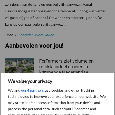
zon zien, maar de kans op een bui blijft aanwezig. Vanaf
Paasmaandag is het onzeker of de temperatuur nog wat verder
zal gaan stijgen of dat het juist weer een stap terug doet. De
kans op een paar buien blijft aanwezig.
Bron:
Buienradar
,
WeerOnline
Aanbevolen voor jou!
ForFarmers ziet volume en
marktaandeel groeien in
krimpende Nederlandse
markt
We value your privacy
We and
our 4 partners
use cookies and other tracking
Tien praktische tips voor
technologies to improve your experience on our website. We
een langere levensduur
may store and/or access information from your device and
process the personal data, such as your IP address and
browsing data, for purposes like providing you with