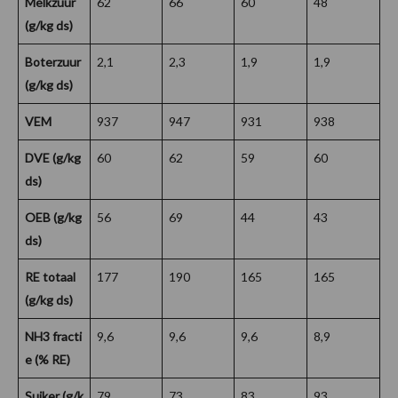
Melkzuur
62
66
60
48
(g/kg ds)
Boterzuur
2,1
2,3
1,9
1,9
(g/kg ds)
VEM
937
947
931
938
DVE (g/kg
60
62
59
60
ds)
OEB (g/kg
56
69
44
43
ds)
RE totaal
177
190
165
165
(g/kg ds)
NH3 fracti
9,6
9,6
9,6
8,9
e (% RE)
Suiker (g/k
79
73
83
93