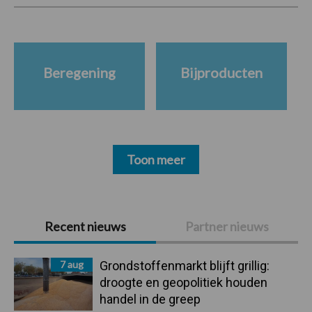
Beregening
Bijproducten
Toon meer
Primaire
Recent nieuws
Partner nieuws
Sidebar
7 aug
Grondstoffenmarkt blijft grillig:
droogte en geopolitiek houden
handel in de greep