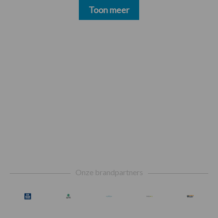
Toon meer
Footer
Onze brandpartners