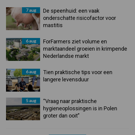
7 aug
De speenhuid: een vaak
onderschatte risicofactor voor
mastitis
6 aug
ForFarmers ziet volume en
marktaandeel groeien in krimpende
Nederlandse markt
6 aug
Tien praktische tips voor een
langere levensduur
5 aug
“Vraag naar praktische
hygieneoplossingen is in Polen
groter dan ooit”