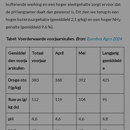
bufferende werking en een hoger eiwitgehalte zorgt ervoor dat
de pH langzamer daalt dan gewenst is. Dit zien we terug in een
hoger boterzuurgehalte (gemiddeld 2,1 g/kg) en een hoger NH
-
3
gehalte (gemiddeld 9,6 %).
Tabel: Voerderwaarde voorjaarskuilen.
Bron:
Eurofins Agro 2024
Gemiddel
Totaal
April
Mei
Langjarig
den voorja
voorjaar
gemiddeld
arskuilen
e
Droge sto
380
368
392
425
f (g/kg)
Ruw as (g/
112
119
104
95
kg ds)
pH
4,6
4,6
4,6
4,8