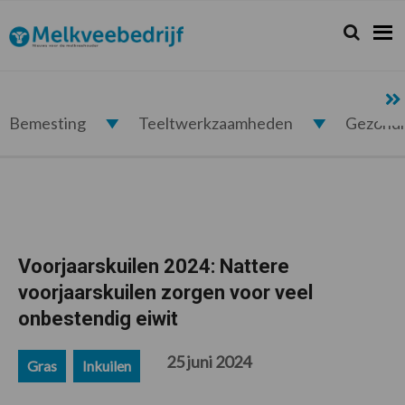
Spring
Door
Spring
Spring
naar
naar
naar
naar
Zoeken...
Zoek
Melkveebedrijf.nl
de
de
de
de
hoofdnavigatie
hoofd
eerste
voettekst
inhoud
sidebar
Bemesting
Teeltwerkzaamheden
Gezond
Voorjaarskuilen 2024: Nattere
voorjaarskuilen zorgen voor veel
onbestendig eiwit
25 juni 2024
Gras
Inkuilen