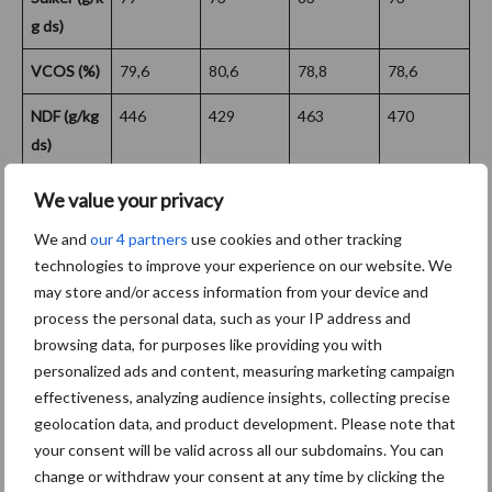
g ds)
VCOS (%)
79,6
80,6
78,8
78,6
NDF (g/kg
446
429
463
470
ds)
ADF (g/kg
259
249
269
267
We value your privacy
ds)
We and
our 4 partners
use cookies and other tracking
technologies to improve your experience on our website. We
may store and/or access information from your device and
Bron:
Eurofins Agro
process the personal data, such as your IP address and
Beeld: Hidde via
Trekker van de Week
browsing data, for purposes like providing you with
Aanbevolen voor jou!
personalized ads and content, measuring marketing campaign
effectiveness, analyzing audience insights, collecting precise
geolocation data, and product development. Please note that
Grondstoffenmarkt blijft
your consent will be valid across all our subdomains. You can
grillig: droogte en
change or withdraw your consent at any time by clicking the
geopolitiek houden handel