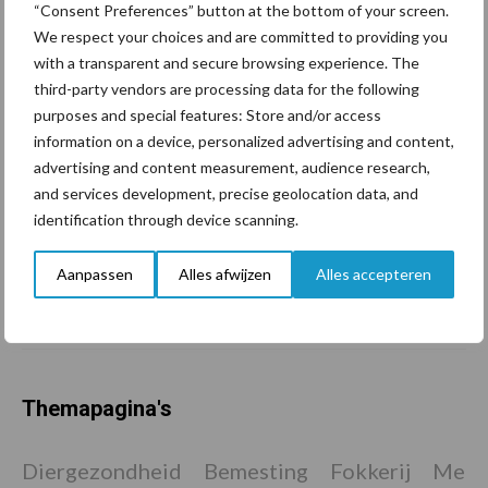
“Consent Preferences” button at the bottom of your screen.
in de greep
We respect your choices and are committed to providing you
with a transparent and secure browsing experience. The
third-party vendors are processing data for the following
De speenhuid: een vaak
purposes and special features: Store and/or access
onderschatte risicofactor
voor mastitis
information on a device, personalized advertising and content,
advertising and content measurement, audience research,
and services development, precise geolocation data, and
identification through device scanning.
ForFarmers ziet volume en
marktaandeel groeien in
Aanpassen
Alles afwijzen
Alles accepteren
krimpende Nederlandse
markt
Themapagina's
Diergezondheid
Bemesting
Fokkerij
Melkv