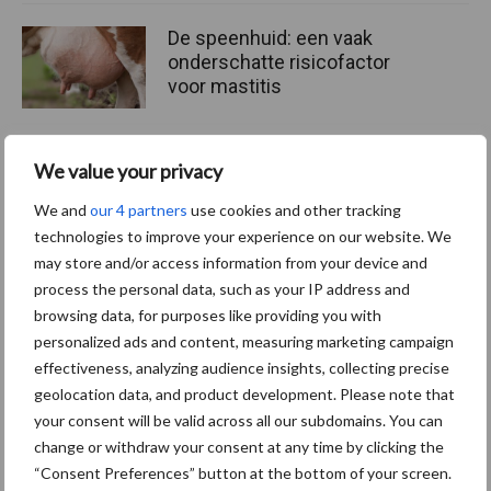
De speenhuid: een vaak
onderschatte risicofactor
voor mastitis
We value your privacy
ForFarmers ziet volume en
marktaandeel groeien in
We and
our 4 partners
use cookies and other tracking
krimpende Nederlandse
technologies to improve your experience on our website. We
markt
may store and/or access information from your device and
process the personal data, such as your IP address and
browsing data, for purposes like providing you with
personalized ads and content, measuring marketing campaign
Themapagina's
effectiveness, analyzing audience insights, collecting precise
geolocation data, and product development. Please note that
Diergezondheid
Bemesting
Fokkerij
Melkv
your consent will be valid across all our subdomains. You can
change or withdraw your consent at any time by clicking the
“Consent Preferences” button at the bottom of your screen.