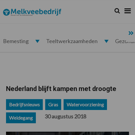
Spring
Door
Spring
Spring
naar
naar
naar
naar
Zoeken...
Zoek
Melkveebedrijf.nl
de
de
de
de
hoofdnavigatie
hoofd
eerste
voettekst
inhoud
sidebar
Bemesting
Teeltwerkzaamheden
Gezond
Nederland blijft kampen met droogte
Bedrijfsnieuws
Gras
Watervoorziening
30 augustus 2018
Weidegang