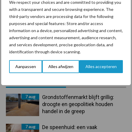
We respect your choices and are committed to providing you
with a transparent and secure browsing experience. The
Ligbox &
Bedrijfsnieuws
third-party vendors are processing data for the following
Voerhekken
purposes and special features: Store and/or access
information on a device, personalized advertising and content,
advertising and content measurement, audience research,
and services development, precise geolocation data, and
Toon meer
identification through device scanning.
Aanpassen
Alles afwijzen
Alles accepteren
Primaire
Recent nieuws
Partner nieuws
Sidebar
7 aug
Grondstoffenmarkt blijft grillig:
droogte en geopolitiek houden
handel in de greep
7 aug
De speenhuid: een vaak