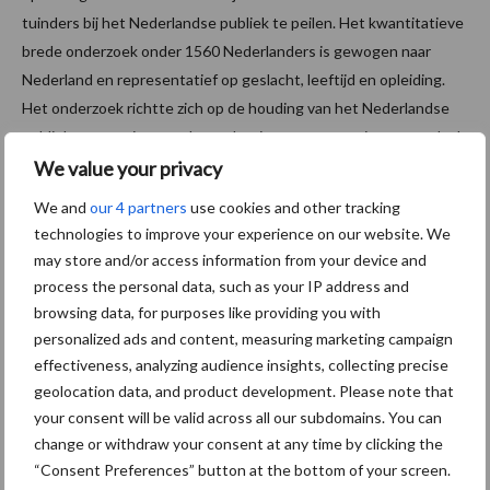
tuinders bij het Nederlandse publiek te peilen. Het kwantitatieve
brede onderzoek onder 1560 Nederlanders is gewogen naar
Nederland en representatief op geslacht, leeftijd en opleiding.
Het onderzoek richtte zich op de houding van het Nederlandse
publiek ten aanzien van de productie en consumptie van voedsel.
Daarnaast zijn er verschillende thema’s aangesneden die op dit
We value your privacy
moment spelen in de Nederlandse land- en tuinbouw, zoals
We and
our 4 partners
use cookies and other tracking
bijvoorbeeld de druk op het platteland.
technologies to improve your experience on our website. We
may store and/or access information from your device and
Bron:
LTO Nederland
process the personal data, such as your IP address and
Aanbevolen voor jou!
browsing data, for purposes like providing you with
personalized ads and content, measuring marketing campaign
effectiveness, analyzing audience insights, collecting precise
Grondstoffenmarkt blijft
geolocation data, and product development. Please note that
grillig: droogte en
your consent will be valid across all our subdomains. You can
geopolitiek houden handel
change or withdraw your consent at any time by clicking the
in de greep
“Consent Preferences” button at the bottom of your screen.