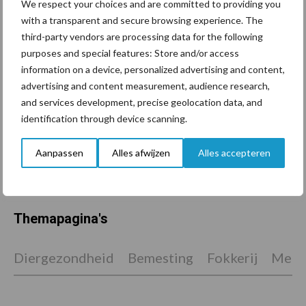
We respect your choices and are committed to providing you
with a transparent and secure browsing experience. The
De speenhuid: een vaak
onderschatte risicofactor
third-party vendors are processing data for the following
voor mastitis
purposes and special features: Store and/or access
information on a device, personalized advertising and content,
advertising and content measurement, audience research,
and services development, precise geolocation data, and
ForFarmers ziet volume en
identification through device scanning.
marktaandeel groeien in
krimpende Nederlandse
Aanpassen
Alles afwijzen
Alles accepteren
markt
Themapagina's
Diergezondheid
Bemesting
Fokkerij
Melkv