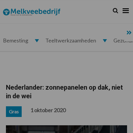
Spring
Door
Spring
Spring
naar
naar
naar
naar
Zoeken...
Zoek
Melkveebedrijf.nl
de
de
de
de
hoofdnavigatie
hoofd
eerste
voettekst
inhoud
sidebar
Bemesting
Teeltwerkzaamheden
Gezond
Nederlander: zonnepanelen op dak, niet
in de wei
1 oktober 2020
Gras