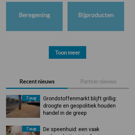
Beregening
Bijproducten
Toon meer
Primaire
Recent nieuws
Partner nieuws
Sidebar
7 aug
Grondstoffenmarkt blijft grillig:
droogte en geopolitiek houden
handel in de greep
7 aug
De speenhuid: een vaak