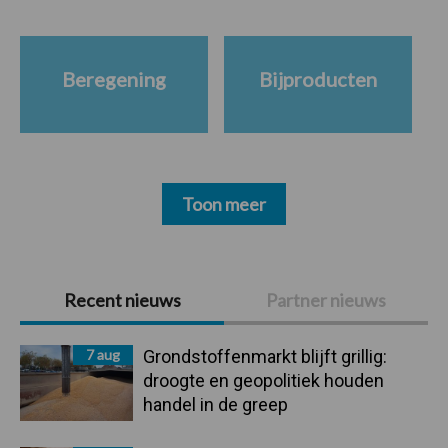
Beregening
Bijproducten
Toon meer
Primaire
Recent nieuws
Partner nieuws
Sidebar
7 aug
Grondstoffenmarkt blijft grillig:
droogte en geopolitiek houden
handel in de greep