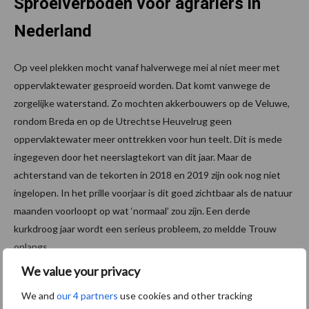
Sproeiverboden voor agrariërs in
Nederland
Op veel plekken mocht vanaf halverwege mei al niet meer met
oppervlaktewater gesproeid worden. Dat komt vanwege de
zorgelijke waterstand. Zo mochten akkerbouwers op de Veluwe,
rondom Breda en op de Utrechtse Heuvelrug geen
oppervlaktewater meer onttrekken voor hun teelt. Dit is mede
ingegeven door het neerslagtekort van dit jaar. Maar de
achterstand van de tekorten in 2018 en 2019 zijn ook nog niet
ingelopen. In het prille voorjaar is dit goed zichtbaar als de natuur
maanden voorloopt op wat ‘normaal’ zou zijn. Een derde
kurkdroog jaar wordt een serieus probleem, zo meldde Trouw
onlangs.
We value your privacy
Onmogelijk voor agrariërs om goed
We and
our 4 partners
use cookies and other tracking
seizoen te draaien