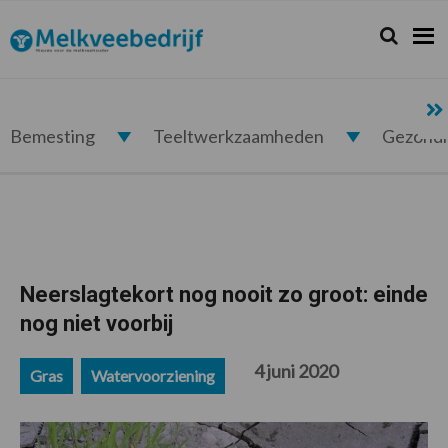
Spring
Door
Spring
Spring
naar
naar
naar
naar
Zoeken...
Zoek
Melkveebedrijf.nl
de
de
de
de
hoofdnavigatie
hoofd
eerste
voettekst
inhoud
sidebar
Bemesting
Teeltwerkzaamheden
Gezond
Neerslagtekort nog nooit zo groot: einde
nog niet voorbij
4 juni 2020
Gras
Watervoorziening