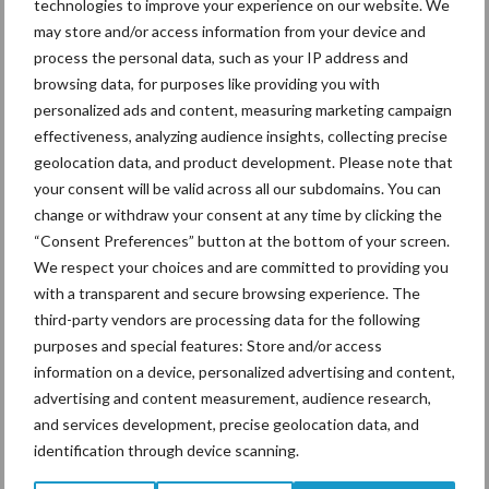
technologies to improve your experience on our website. We
may store and/or access information from your device and
Voor sommige akkerbouwers betekent het in 2020 dat het
process the personal data, such as your IP address and
nagenoeg onmogelijk wordt om een goed seizoen te draaien. Bij
browsing data, for purposes like providing you with
personalized ads and content, measuring marketing campaign
een mindere oogst zullen de prijzen stijgen. Maar als je niets hebt
effectiveness, analyzing audience insights, collecting precise
om te verkopen, dan valt er ook niets te verdienen. De hoge
geolocation data, and product development. Please note that
temperaturen van de afgelopen tijd hebben bijgedragen aan het
your consent will be valid across all our subdomains. You can
droger worden van Nederland. De regen die nog zal vallen is op de
change or withdraw your consent at any time by clicking the
korte termijn onvoldoende. Daardoor kan het extreem lastig
“Consent Preferences” button at the bottom of your screen.
worden om een goed seizoen te draaien.
We respect your choices and are committed to providing you
with a transparent and secure browsing experience. The
Geschreven door: Ruben Lijzenga (redactielid)
third-party vendors are processing data for the following
Aanbevolen voor jou!
purposes and special features: Store and/or access
information on a device, personalized advertising and content,
advertising and content measurement, audience research,
Grondstoffenmarkt blijft
and services development, precise geolocation data, and
grillig: droogte en
identification through device scanning.
geopolitiek houden handel
in de greep