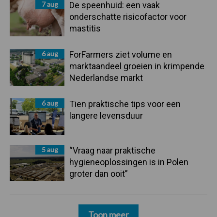
7 aug
De speenhuid: een vaak
onderschatte risicofactor voor
mastitis
6 aug
ForFarmers ziet volume en
marktaandeel groeien in krimpende
Nederlandse markt
6 aug
Tien praktische tips voor een
langere levensduur
5 aug
“Vraag naar praktische
hygieneoplossingen is in Polen
groter dan ooit”
Toon meer