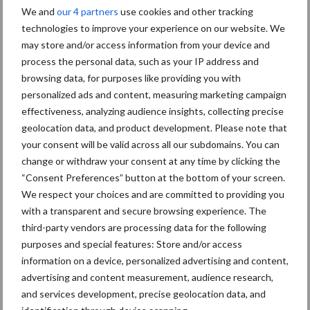
We and
our 4 partners
use cookies and other tracking
technologies to improve your experience on our website. We
Diergezondheid
Bemesting
Fokkerij
Melkv
may store and/or access information from your device and
process the personal data, such as your IP address and
browsing data, for purposes like providing you with
personalized ads and content, measuring marketing campaign
Ligbox &
effectiveness, analyzing audience insights, collecting precise
Bedrijfsnieuws
Voerhekken
geolocation data, and product development. Please note that
your consent will be valid across all our subdomains. You can
change or withdraw your consent at any time by clicking the
“Consent Preferences” button at the bottom of your screen.
We respect your choices and are committed to providing you
Toon meer
with a transparent and secure browsing experience. The
third-party vendors are processing data for the following
purposes and special features: Store and/or access
Primaire
information on a device, personalized advertising and content,
Recent nieuws
Partner nieuws
advertising and content measurement, audience research,
Sidebar
and services development, precise geolocation data, and
6 aug
ForFarmers ziet volume en