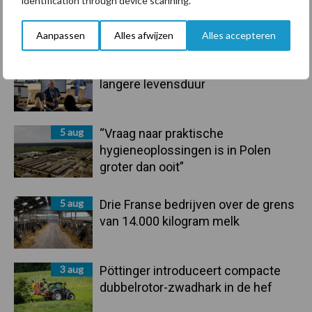
identification through device scanning.
marktaandeel groeien in krimpende
Nederlandse markt
Aanpassen
Alles afwijzen
Alles accepteren
6 aug
Tien praktische tips voor een
langere levensduur
5 aug
“Vraag naar praktische
hygieneoplossingen is in Polen
groter dan ooit”
5 aug
Drie Franse bedrijven over de grens
van 14.000 kilogram melk
3 aug
Pöttinger introduceert compacte
dubbelrotor-zwadhark in de hef