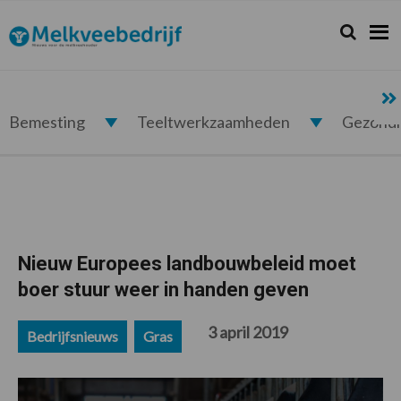
Spring
Door
Spring
Spring
naar
naar
naar
naar
Zoeken...
Zoek
Melkveebedrijf.nl
de
de
de
de
hoofdnavigatie
hoofd
eerste
voettekst
inhoud
sidebar
Bemesting
Teeltwerkzaamheden
Gezond
Nieuw Europees landbouwbeleid moet
boer stuur weer in handen geven
3 april 2019
Bedrijfsnieuws
Gras