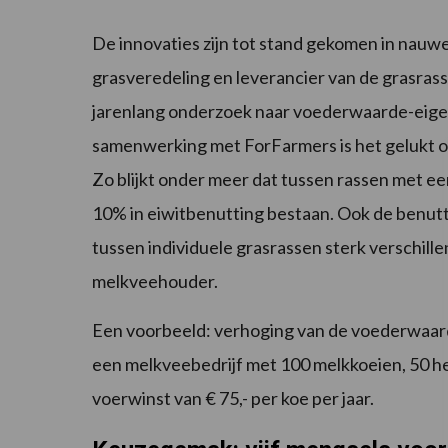
De innovaties zijn tot stand gekomen in nau
grasveredeling en leverancier van de grasra
jarenlang onderzoek naar voederwaarde-eig
samenwerking met ForFarmers is het gelukt om d
Zo blijkt onder meer dat tussen rassen met e
10% in eiwitbenutting bestaan. Ook de benutt
tussen individuele grasrassen sterk verschille
melkveehouder.
Een voorbeeld: verhoging van de voederwaar
een melkveebedrijf met 100 melkkoeien, 50 hec
voerwinst van € 75,- per koe per jaar.