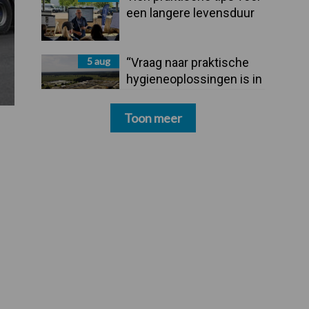
een langere levensduur
5 aug
“Vraag naar praktische
hygieneoplossingen is in
Polen groter dan ooit”
Toon meer