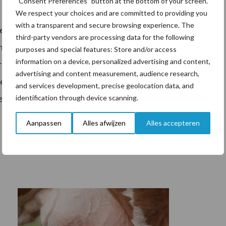
elk doel
“Consent Preferences” button at the bottom of your screen.
We respect your choices and are committed to providing you
with a transparent and secure browsing experience. The
ederwaarde en smaak met eenvoud en keuzegemak:
third-party vendors are processing data for the following
om te beantwoorden aan elke bedrijfssituatie en elk
purposes and special features: Store and/or access
information on a device, personalized advertising and content,
 de eisen van nu en van de toekomst, waarbij ook
advertising and content measurement, audience research,
 De toegepaste innovaties en het keuzegemak dienen
and services development, precise geolocation data, and
de volgende stap kan maken naar meer rendement uit
identification through device scanning.
Aanpassen
Alles afwijzen
Alles accepteren