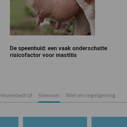
De speenhuid: een vaak onderschatte
risicofactor voor mastitis
lkveebedrijf
Veevoer
Wet en regelgeving