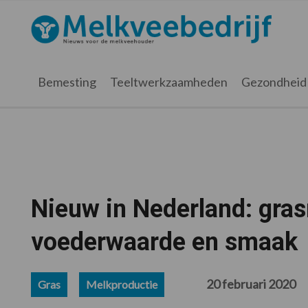
Spring
Door
Spring
Spring
naar
naar
naar
naar
Melkveebedrijf.nl
de
de
de
de
hoofdnavigatie
hoofd
eerste
voettekst
inhoud
sidebar
Bemesting
Teeltwerkzaamheden
Gezondheid
Nieuw in Nederland: gra
voederwaarde en smaak
20 februari 2020
Gras
Melkproductie