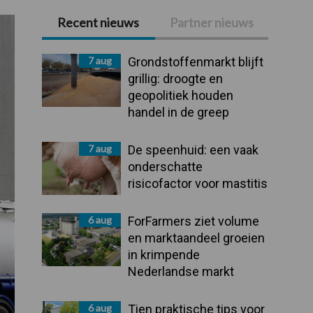
Recent nieuws
Partner nieuws
Primaire
Sidebar
7 aug
Grondstoffenmarkt blijft
grillig: droogte en
geopolitiek houden
handel in de greep
7 aug
De speenhuid: een vaak
onderschatte
risicofactor voor mastitis
6 aug
ForFarmers ziet volume
en marktaandeel groeien
in krimpende
Nederlandse markt
6 aug
Tien praktische tips voor