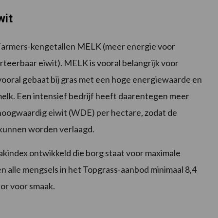
wit
rFarmers-kengetallen MELK (meer energie voor
teerbaar eiwit). MELK is vooral belangrijk voor
 vooral gebaat bij gras met een hoge energiewaarde en
elk. Een intensief bedrijf heeft daarentegen meer
 hoogwaardig eiwit (WDE) per hectare, zodat de
 kunnen worden verlaagd.
index ontwikkeld die borg staat voor maximale
n alle mengsels in het Topgrass-aanbod minimaal 8,4
tor voor smaak.