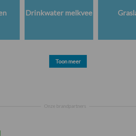
en
Drinkwater melkvee
Grasl
Toon meer
Onze brandpartners