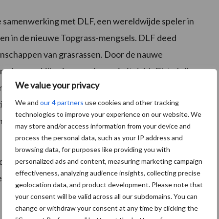
we samenwerking met DLF, een wereldwijde speler in
ssen in de nieuwe Topgrass-mengsels. DLF deed
enschappen van grasrassen. Door de nauwe
e verschillen in energie en eiwit duidelijk te krijgen.
We value your privacy
enzelfde drogestofproductie verschillen van meer dan
We and
our 4 partners
use cookies and other tracking
ing van energie uit gras voor melkproductie kan
technologies to improve your experience on our website. We
n en dat maakt veel uit voor de inkomsten van de
may store and/or access information from your device and
process the personal data, such as your IP address and
browsing data, for purposes like providing you with
de van gras met +25 MELK per kg ds betekent voor
personalized ads and content, measuring marketing campaign
effectiveness, analyzing audience insights, collecting precise
tare grasland en 8.500 liter melk per koe, een extra
geolocation data, and product development. Please note that
your consent will be valid across all our subdomains. You can
change or withdraw your consent at any time by clicking the