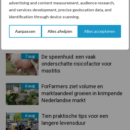
advertising and content measurement, audience research,
Primaire
and services development, precise geolocation data, and
Recent nieuws
Partner nieuws
identification through device scanning.
Sidebar
7 aug
Grondstoffenmarkt blijft grillig:
Aanpassen
Alles afwijzen
Alles accepteren
droogte en geopolitiek houden
handel in de greep
7 aug
De speenhuid: een vaak
onderschatte risicofactor voor
mastitis
6 aug
ForFarmers ziet volume en
marktaandeel groeien in krimpende
Nederlandse markt
6 aug
Tien praktische tips voor een
langere levensduur