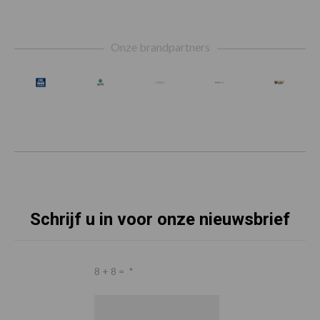
Footer
Onze brandpartners
Schrijf u in voor onze nieuwsbrief
8 + 8 =
*