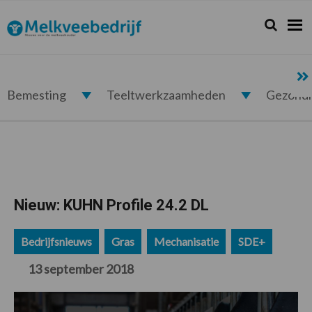
Spring
Door
Spring
Spring
naar
naar
naar
naar
Zoeken...
Zoek
Melkveebedrijf.nl
de
de
de
de
hoofdnavigatie
hoofd
eerste
voettekst
inhoud
sidebar
Bemesting
Teeltwerkzaamheden
Gezond
Nieuw: KUHN Profile 24.2 DL
Bedrijfsnieuws
Gras
Mechanisatie
SDE+
13 september 2018