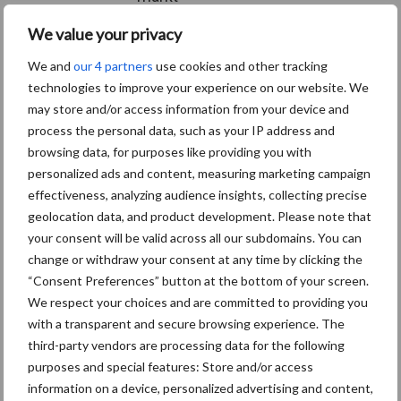
We value your privacy
We and
our 4 partners
use cookies and other tracking
Themapagina's
technologies to improve your experience on our website. We
may store and/or access information from your device and
Diergezondheid
Bemesting
Fokkerij
Melkv
process the personal data, such as your IP address and
browsing data, for purposes like providing you with
personalized ads and content, measuring marketing campaign
effectiveness, analyzing audience insights, collecting precise
geolocation data, and product development. Please note that
Ligbox &
Bedrijfsnieuws
your consent will be valid across all our subdomains. You can
Voerhekken
change or withdraw your consent at any time by clicking the
“Consent Preferences” button at the bottom of your screen.
We respect your choices and are committed to providing you
with a transparent and secure browsing experience. The
third-party vendors are processing data for the following
Toon meer
purposes and special features: Store and/or access
information on a device, personalized advertising and content,