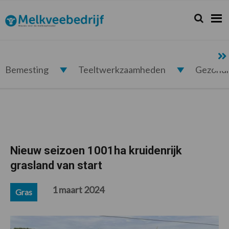
Spring
Door
Spring
Spring
naar
naar
naar
naar
Zoeken...
Zoek
Melkveebedrijf.nl
de
de
de
de
hoofdnavigatie
hoofd
eerste
voettekst
inhoud
sidebar
Bemesting
Teeltwerkzaamheden
Gezond
Nieuw seizoen 1001ha kruidenrijk
grasland van start
1 maart 2024
Gras