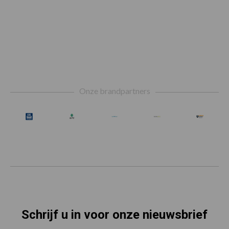
Footer
Onze brandpartners
Schrijf u in voor onze nieuwsbrief