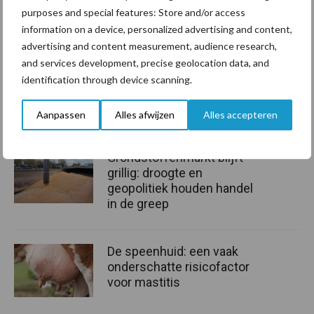
11 provincies en 5 gemeenten is er de afgelopen 3,5 jaar al bijna
purposes and special features: Store and/or access
4.900 hectare ingezaaid in het hele land. Omdat driekwart van de
information on a device, personalized advertising and content,
melkveehouders meer kruidenrijk wil na het een keer geprobeerd
advertising and content measurement, audience research,
te hebben, is het bereik van de actie nog veel groter.
and services development, precise geolocation data, and
identification through device scanning.
Bron:
Urgenda
Aanbevolen voor jou!
Aanpassen
Alles afwijzen
Alles accepteren
Grondstoffenmarkt blijft
grillig: droogte en
geopolitiek houden handel
in de greep
De speenhuid: een vaak
onderschatte risicofactor
voor mastitis