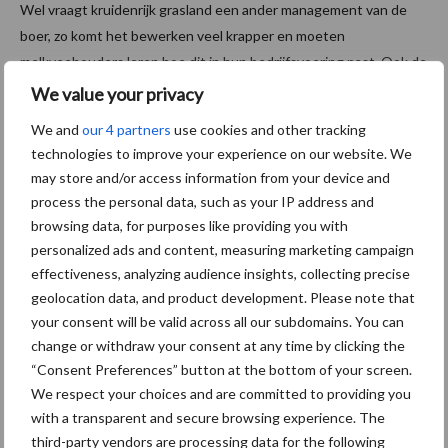
Wel vraagt kruidenrijk grasland een ander management van de
boer, zo komt het bewerken veel krapper en moeten
melkveehouders leren hoe dit in hun bedrijfsvoering past. Ook de
aanschaf kosten van het zaad ligt een heel stuk hoger dan de
We value your privacy
normale graszaad mengsels.
We and
our 4 partners
use cookies and other tracking
technologies to improve your experience on our website. We
Dit seizoen biedt 1001ha voor het eerst ook mengsels aan voor
may store and/or access information from your device and
extensief beheerde weilanden voor jongvee. Drie
process the personal data, such as your IP address and
doorzaaimengsels van leverancier Cruydthoeck worden
browsing data, for purposes like providing you with
toegevoegd. Dit zijn mengsels met autochtone kruiden, bloemen
personalized ads and content, measuring marketing campaign
en klavers waarmee nog meer natuurwaarde kan worden
effectiveness, analyzing audience insights, collecting precise
bereikt. We zijn blij met deze samenwerking.
geolocation data, and product development. Please note that
your consent will be valid across all our subdomains. You can
Mijlpaal! Dit zaaiseizoen wordt de
change or withdraw your consent at any time by clicking the
5000 hectare bereikt
“Consent Preferences” button at the bottom of your screen.
We respect your choices and are committed to providing you
with a transparent and secure browsing experience. The
Met dank aan bijdragen van vele donateurs, het ministerie LNV,
third-party vendors are processing data for the following