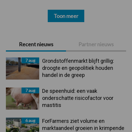
Toon meer
Primaire
Recent nieuws
Partner nieuws
Sidebar
7 aug
Grondstoffenmarkt blijft grillig:
droogte en geopolitiek houden
handel in de greep
7 aug
De speenhuid: een vaak
onderschatte risicofactor voor
mastitis
6 aug
ForFarmers ziet volume en
marktaandeel groeien in krimpende