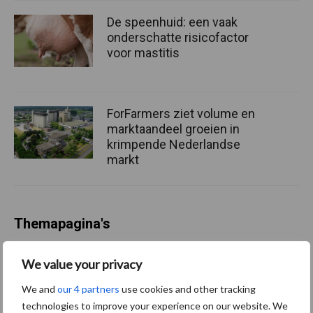
De speenhuid: een vaak
onderschatte risicofactor
voor mastitis
ForFarmers ziet volume en
marktaandeel groeien in
krimpende Nederlandse
markt
Themapagina's
Diergezondheid
Bemesting
Fokkerij
Melkv
We value your privacy
We and
our 4 partners
use cookies and other tracking
technologies to improve your experience on our website. We