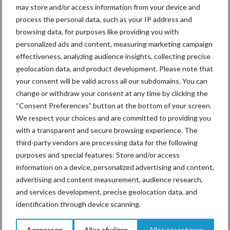
may store and/or access information from your device and
process the personal data, such as your IP address and
Beregening
Bijproducten
browsing data, for purposes like providing you with
personalized ads and content, measuring marketing campaign
effectiveness, analyzing audience insights, collecting precise
geolocation data, and product development. Please note that
your consent will be valid across all our subdomains. You can
Toon meer
change or withdraw your consent at any time by clicking the
“Consent Preferences” button at the bottom of your screen.
We respect your choices and are committed to providing you
Primaire
with a transparent and secure browsing experience. The
Recent nieuws
Partner nieuws
third-party vendors are processing data for the following
Sidebar
purposes and special features: Store and/or access
7 aug
Grondstoffenmarkt blijft grillig:
information on a device, personalized advertising and content,
droogte en geopolitiek houden
advertising and content measurement, audience research,
handel in de greep
and services development, precise geolocation data, and
identification through device scanning.
7 aug
De speenhuid: een vaak
Aanpassen
Alles afwijzen
Alles accepteren