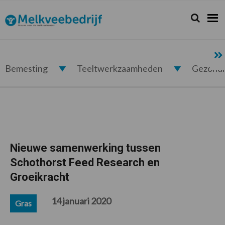
Spring
Door
Spring
Spring
naar
naar
naar
naar
Zoeken...
Zoek
Melkveebedrijf.nl
de
de
de
de
hoofdnavigatie
hoofd
eerste
voettekst
inhoud
sidebar
Bemesting
Teeltwerkzaamheden
Gezond
Nieuwe samenwerking tussen
Schothorst Feed Research en
Groeikracht
14 januari 2020
Gras