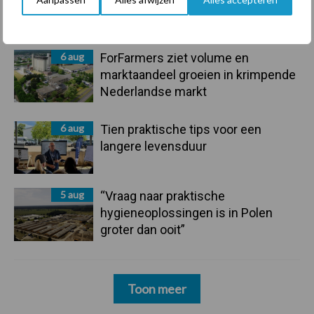
onderschatte risicofactor voor
mastitis
6 aug
ForFarmers ziet volume en
marktaandeel groeien in krimpende
Nederlandse markt
6 aug
Tien praktische tips voor een
langere levensduur
5 aug
“Vraag naar praktische
hygieneoplossingen is in Polen
groter dan ooit”
Toon meer