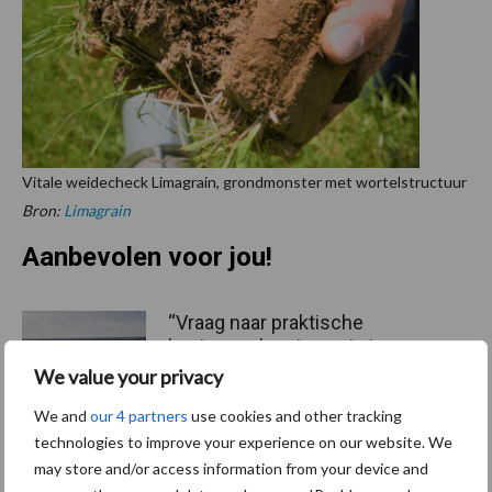
Vitale weidecheck Limagrain, grondmonster met wortelstructuur
Bron:
Limagrain
Aanbevolen voor jou!
“Vraag naar praktische
hygieneoplossingen is in
Polen groter dan ooit”
We value your privacy
We and
our 4 partners
use cookies and other tracking
technologies to improve your experience on our website. We
Drie Franse bedrijven over
may store and/or access information from your device and
de grens van 14.000