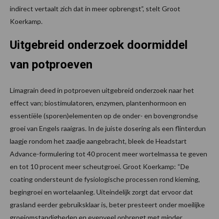
indirect vertaalt zich dat in meer opbrengst”, stelt Groot
Koerkamp.
Uitgebreid onderzoek doormiddel
van potproeven
Limagrain deed in potproeven uitgebreid onderzoek naar het
effect van; biostimulatoren, enzymen, plantenhormoon en
essentiële (sporen)elementen op de onder- en bovengrondse
groei van Engels raaigras. In de juiste dosering als een flinterdun
laagje rondom het zaadje aangebracht, bleek de Headstart
Advance-formulering tot 40 procent meer wortelmassa te geven
en tot 10 procent meer scheutgroei. Groot Koerkamp: “De
coating ondersteunt de fysiologische processen rond kieming,
begingroei en wortelaanleg. Uiteindelijk zorgt dat ervoor dat
grasland eerder gebruiksklaar is, beter presteert onder moeilijke
groeiomstandigheden en evenveel opbrengt met minder