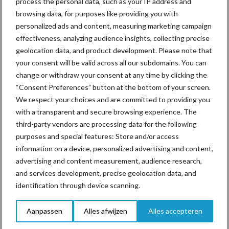
process the personal data, such as your IP address and
kilogram melk
browsing data, for purposes like providing you with
personalized ads and content, measuring marketing campaign
effectiveness, analyzing audience insights, collecting precise
geolocation data, and product development. Please note that
Pöttinger introduceert
your consent will be valid across all our subdomains. You can
compacte dubbelrotor-
change or withdraw your consent at any time by clicking the
zwadhark in de hef
“Consent Preferences” button at the bottom of your screen.
We respect your choices and are committed to providing you
with a transparent and secure browsing experience. The
third-party vendors are processing data for the following
Themapagina's
purposes and special features: Store and/or access
information on a device, personalized advertising and content,
advertising and content measurement, audience research,
Diergezondheid
Bemesting
Fokkerij
Melkv
and services development, precise geolocation data, and
identification through device scanning.
Aanpassen
Alles afwijzen
Alles accepteren
Beregening
Bijproducten