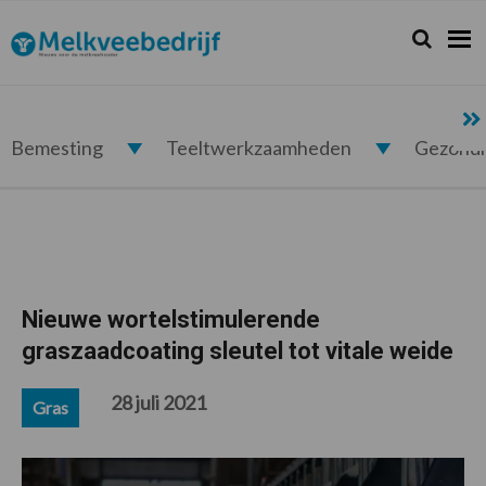
Spring
Door
Spring
Spring
naar
naar
naar
naar
Zoeken...
Zoek
Melkveebedrijf.nl
de
de
de
de
hoofdnavigatie
hoofd
eerste
voettekst
inhoud
sidebar
Bemesting
Teeltwerkzaamheden
Gezond
Nieuwe wortelstimulerende
graszaadcoating sleutel tot vitale weide
28 juli 2021
Gras