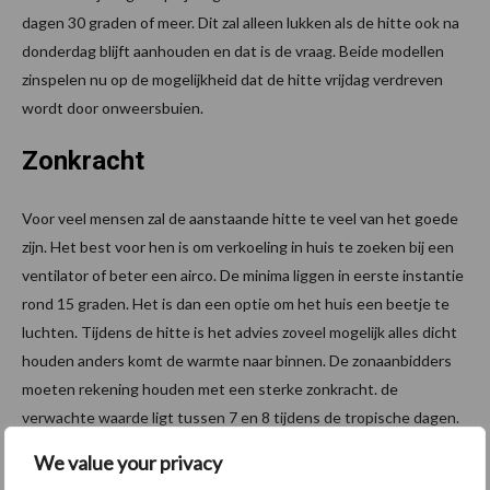
dagen 30 graden of meer. Dit zal alleen lukken als de hitte ook na
donderdag blijft aanhouden en dat is de vraag. Beide modellen
zinspelen nu op de mogelijkheid dat de hitte vrijdag verdreven
wordt door onweersbuien.
Zonkracht
Voor veel mensen zal de aanstaande hitte te veel van het goede
zijn. Het best voor hen is om verkoeling in huis te zoeken bij een
ventilator of beter een airco. De minima liggen in eerste instantie
rond 15 graden. Het is dan een optie om het huis een beetje te
luchten. Tijdens de hitte is het advies zoveel mogelijk alles dicht
houden anders komt de warmte naar binnen. De zonaanbidders
moeten rekening houden met een sterke zonkracht. de
verwachte waarde ligt tussen 7 en 8 tijdens de tropische dagen.
Een onbeschermde huid kan dan makkelijk verbranden.
We value your privacy