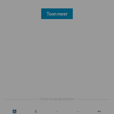
Toon meer
Footer
Onze brandpartners