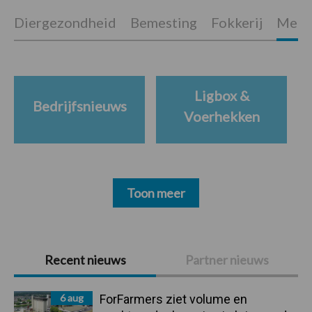
Diergezondheid
Bemesting
Fokkerij
Melkv
Ligbox &
Bedrijfsnieuws
Voerhekken
Toon meer
Primaire
Recent nieuws
Partner nieuws
Sidebar
6 aug
ForFarmers ziet volume en