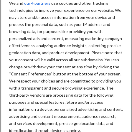
Droogte
We and
our 4 partners
use cookies and other tracking
technologies to improve your experience on our website. We
may store and/or access information from your device and
Vanaf zaterdag valt er voorlopig geen neerslag meer. De
process the personal data, such as your IP address and
temperatuur schiet omhoog en ook de zon laat zich veel zien. Dit
browsing data, for purposes like providing you with
heeft gevolg dat de droogte alsmaar verder zal gaan toenemen
personalized ads and content, measuring marketing campaign
en ook voorzien we het risico op natuurbranden in de loop van de
effectiveness, analyzing audience insights, collecting precise
week groter worden. Mogelijk dat er vrijdag 26 juli weer buien
geolocation data, and product development. Please note that
gaan komen, maar ook die buien zullen de droogte niet doen
your consent will be valid across all our subdomains. You can
verdwijnen.
change or withdraw your consent at any time by clicking the
“Consent Preferences” button at the bottom of your screen.
Zinderende hitte in Frankrijk en
We respect your choices and are committed to providing you
with a transparent and secure browsing experience. The
Spanje
third-party vendors are processing data for the following
purposes and special features: Store and/or access
Vakantievierder die hun vertier in Spanje en Frankrijk zoeken
information on a device, personalized advertising and content,
moeten ook rekening houden met extreme hitte. In Spanje is het
advertising and content measurement, audience research,
deze dagen al tussen 35 en 43 graden. begin volgende week
and services development, precise geolocation data, and
komt daar ook Frankrijk bij. Wanneer wij onze warmste dagen in
identification through device scanning.