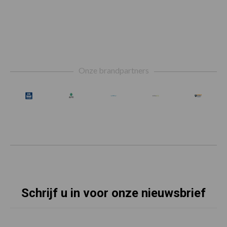
Footer
Onze brandpartners
Schrijf u in voor onze nieuwsbrief