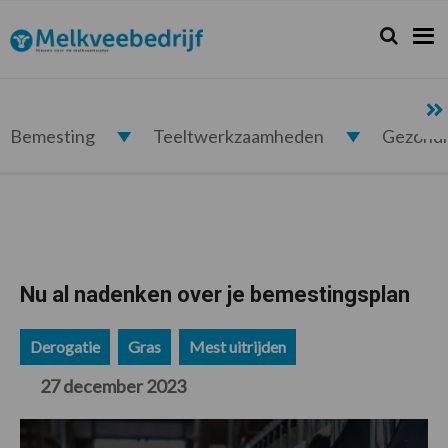
Spring
Door
Spring
Spring
naar
naar
naar
naar
Zoeken...
Zoek
Melkveebedrijf.nl
de
de
de
de
hoofdnavigatie
hoofd
eerste
voettekst
inhoud
sidebar
Bemesting
Teeltwerkzaamheden
Gezond
Nu al nadenken over je bemestingsplan
Derogatie
Gras
Mest uitrijden
27 december 2023