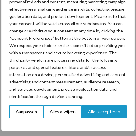
personalized ads and content, measuring marketing campaign
Drie Franse bedrijven over
effectiveness, analyzing audience insights, collecting precise
de grens van 14.000
geolocation data, and product development. Please note that
kilogram melk
your consent will be valid across all our subdomains. You can
change or withdraw your consent at any time by clicking the
“Consent Preferences” button at the bottom of your screen.
We respect your choices and are committed to providing you
Themapagina's
with a transparent and secure browsing experience. The
third-party vendors are processing data for the following
purposes and special features: Store and/or access
Diergezondheid
Bemesting
Fokkerij
Melkv
information on a device, personalized advertising and content,
advertising and content measurement, audience research,
and services development, precise geolocation data, and
identification through device scanning.
Beregening
Bijproducten
Aanpassen
Alles afwijzen
Alles accepteren