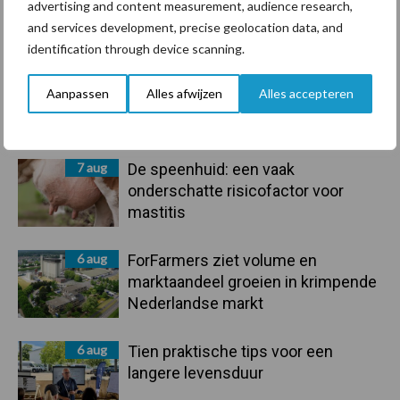
advertising and content measurement, audience research,
Primaire
Recent nieuws
Partner nieuws
and services development, precise geolocation data, and
Sidebar
identification through device scanning.
7 aug
Grondstoffenmarkt blijft grillig:
Aanpassen
Alles afwijzen
Alles accepteren
droogte en geopolitiek houden
handel in de greep
7 aug
De speenhuid: een vaak
onderschatte risicofactor voor
mastitis
6 aug
ForFarmers ziet volume en
marktaandeel groeien in krimpende
Nederlandse markt
6 aug
Tien praktische tips voor een
langere levensduur