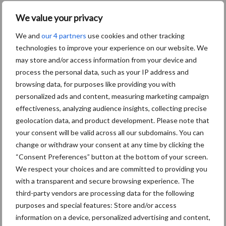
We value your privacy
We and
our 4 partners
use cookies and other tracking
Themapagina's
technologies to improve your experience on our website. We
may store and/or access information from your device and
Diergezondheid
Bemesting
Fokkerij
Melkv
process the personal data, such as your IP address and
browsing data, for purposes like providing you with
personalized ads and content, measuring marketing campaign
effectiveness, analyzing audience insights, collecting precise
geolocation data, and product development. Please note that
Ligbox &
Bedrijfsnieuws
your consent will be valid across all our subdomains. You can
Voerhekken
change or withdraw your consent at any time by clicking the
“Consent Preferences” button at the bottom of your screen.
We respect your choices and are committed to providing you
with a transparent and secure browsing experience. The
Toon meer
third-party vendors are processing data for the following
purposes and special features: Store and/or access
information on a device, personalized advertising and content,