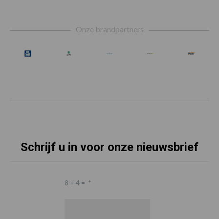
Footer
Onze brandpartners
Schrijf u in voor onze nieuwsbrief
8 + 4 =
*