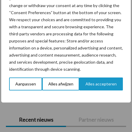
Themapagina's
change or withdraw your consent at any time by clicking the
“Consent Preferences” button at the bottom of your screen.
Diergezondheid
Bemesting
Fokkerij
Melkv
We respect your choices and are committed to providing you
with a transparent and secure browsing experience. The
third-party vendors are processing data for the following
purposes and special features: Store and/or access
information on a device, personalized advertising and content,
Beregening
Bijproducten
advertising and content measurement, audience research,
and services development, precise geolocation data, and
identification through device scanning.
Aanpassen
Alles afwijzen
Alles accepteren
Toon meer
Primaire
Recent nieuws
Partner nieuws
Sidebar