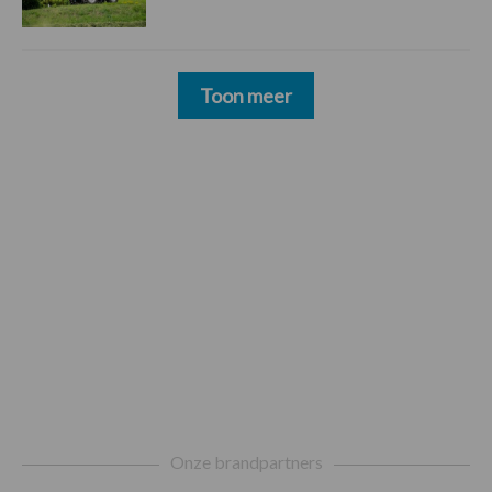
Toon meer
Footer
Onze brandpartners