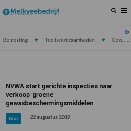
Spring
Door
Spring
Spring
naar
naar
naar
naar
Zoeken...
Zoek
Melkveebedrijf.nl
de
de
de
de
hoofdnavigatie
hoofd
eerste
voettekst
inhoud
sidebar
Bemesting
Teeltwerkzaamheden
Gezond
NVWA start gerichte inspecties naar
verkoop ‘groene’
gewasbeschermingsmiddelen
22 augustus 2019
Gras