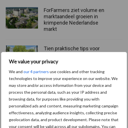
ForFarmers ziet volume en
marktaandeel groeien in
krimpende Nederlandse
markt
Tien praktische tips voor
een langere levensduur
We value your privacy
We and
our 4 partners
use cookies and other tracking
technologies to improve your experience on our website. We
may store and/or access information from your device and
“Vraag naar praktische
hygieneoplossingen is in
process the personal data, such as your IP address and
Polen groter dan ooit”
browsing data, for purposes like providing you with
personalized ads and content, measuring marketing campaign
effectiveness, analyzing audience insights, collecting precise
geolocation data, and product development. Please note that
your consent will be valid across all our subdomains. You can