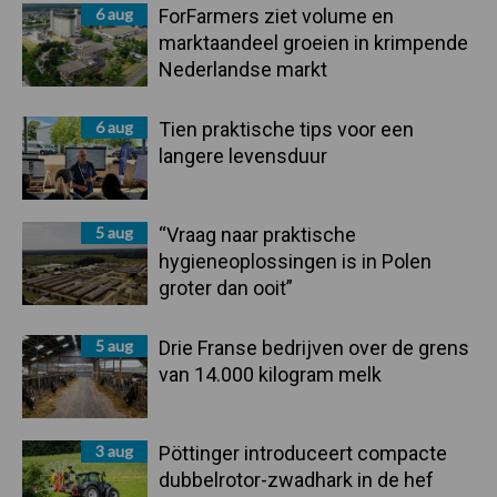
6 aug
ForFarmers ziet volume en
marktaandeel groeien in krimpende
Nederlandse markt
6 aug
Tien praktische tips voor een
langere levensduur
5 aug
“Vraag naar praktische
hygieneoplossingen is in Polen
groter dan ooit”
5 aug
Drie Franse bedrijven over de grens
van 14.000 kilogram melk
3 aug
Pöttinger introduceert compacte
dubbelrotor-zwadhark in de hef