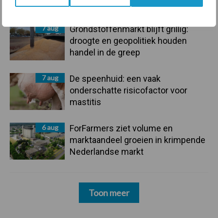
7 aug
Grondstoffenmarkt blijft grillig:
droogte en geopolitiek houden
handel in de greep
7 aug
De speenhuid: een vaak
onderschatte risicofactor voor
mastitis
6 aug
ForFarmers ziet volume en
marktaandeel groeien in krimpende
Nederlandse markt
Toon meer