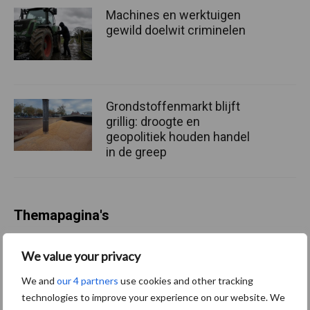
Machines en werktuigen
gewild doelwit criminelen
Grondstoffenmarkt blijft
grillig: droogte en
geopolitiek houden handel
in de greep
Themapagina's
Diergezondheid
Bemesting
Fokkerij
Melkv
We value your privacy
We and
our 4 partners
use cookies and other tracking
technologies to improve your experience on our website. We