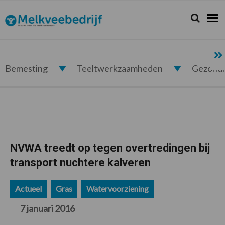
Spring
Door
Spring
Spring
naar
naar
naar
naar
Zoeken...
Zoek
Melkveebedrijf.nl
de
de
de
de
hoofdnavigatie
hoofd
eerste
voettekst
inhoud
sidebar
Bemesting
Teeltwerkzaamheden
Gezond
NVWA treedt op tegen overtredingen bij
transport nuchtere kalveren
Actueel
Gras
Watervoorziening
7 januari 2016