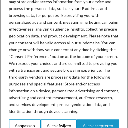
may store and/or access information from your device and
process the personal data, such as your IP address and
Mastitis
Hittestress
browsing data, for purposes like providing you with
personalized ads and content, measuring marketing campaign
effectiveness, analyzing audience insights, collecting precise
geolocation data, and product development. Please note that
your consent will be valid across all our subdomains. You can
Toon meer
change or withdraw your consent at any time by clicking the
“Consent Preferences” button at the bottom of your screen.
We respect your choices and are committed to providing you
Primaire
with a transparent and secure browsing experience. The
Recent nieuws
Partner nieuws
third-party vendors are processing data for the following
Sidebar
purposes and special features: Store and/or access
10 aug
Jaarverslag 2025 Royal A-ware:
information on a device, personalized advertising and content,
omzet groeit, nettoresultaat daalt
advertising and content measurement, audience research,
and services development, precise geolocation data, and
identification through device scanning.
10 aug
Machines en werktuigen gewild
doelwit criminelen
Aanpassen
Alles afwijzen
Alles accepteren