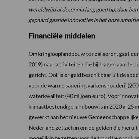
wereldwijd al decennia lang goed op, daar be
gepaard gaande innovaties is het onze ambitie 
Financiële middelen
Om kringlooplandbouw te realiseren, gaat een 
2019) naar activiteiten die bijdragen aan de d
gericht. Ook is er geld beschikbaar uit de sp
voor de warme sanering varkenshouderij (200 
waterkwaliteit (40 miljoen euro). Voor innova
klimaatbestendige landbouw is in 2020 al 25 
gewerkt aan het nieuwe Gemeenschappelijke
Nederland zet zich in om de gelden die hierui
mogelijk in te zetten voor de transitie naar k