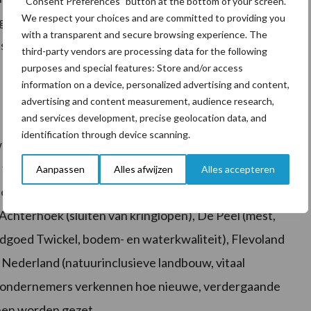
“Consent Preferences” button at the bottom of your screen.
We respect your choices and are committed to providing you
gebruik om in het kader van het Klimaatakkoord een
with a transparent and secure browsing experience. The
ts van 3,5 Mton. Het kabinet zal hiervoor binnenkort
third-party vendors are processing data for the following
purposes and special features: Store and/or access
information on a device, personalized advertising and content,
advertising and content measurement, audience research,
and services development, precise geolocation data, and
identification through device scanning.
 willen maken, lopen soms tegen knellende wetten en
forse impuls te geven – in eerste instantie in een
Aanpassen
Alles afwijzen
Alles accepteren
elijk af te wijken van bepalingen in wet- en
Achterhoek (sluiten van kringlopen), De Peel (mest,
dgoed Twickel, bodem- en waterkwaliteit), Flevoland
Nederland (natuurinclusieve landbouw, vitaal
met ondernemers verkennen hoe nieuwe, verdergaande
nen worden gezet.