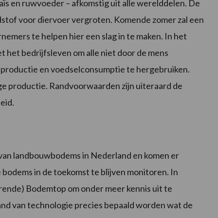
s en ruwvoeder – afkomstig uit alle werelddelen. De
ndstof voor diervoer vergroten. Komende zomer zal een
emers te helpen hier een slag in te maken. In het
t het bedrijfsleven om alle niet door de mens
productie en voedselconsumptie te hergebruiken.
ige productie. Randvoorwaarden zijn uiteraard de
eid.
s van landbouwbodems in Nederland en komen er
bodems in de toekomst te blijven monitoren. In
kerende) Bodemtop om onder meer kennis uit te
and van technologie precies bepaald worden wat de