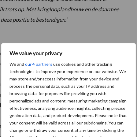
n ik trots op. Met kringlooplandbouw en de daarmee
deze positie te bestendigen.’
flink deel van de LNV-begroting (135 miljoen euro in
We value your privacy
oelen van deze visie. Geld voor innovaties wordt hierop
We and
our 4 partners
use cookies and other tracking
technologies to improve your experience on our website. We
eciale enveloppen van het Regeerakkoord, zoals gelden
may store and/or access information from your device and
miljoen euro) en voor het verbeteren van natuur- en
process the personal data, such as your IP address and
browsing data, for purposes like providing you with
ties die aansluiten op de kringlooplandbouw en
personalized ads and content, measuring marketing campaign
miljoen euro beschikbaar. In Europees verband wordt
effectiveness, analyzing audience insights, collecting precise
 Landbouwbeleid (GLB) voor de periode 2021-2027.
geolocation data, and product development. Please note that
your consent will be valid across all our subdomains. You can
t naar Nederlandse boeren en tuinders vloeien zoveel
change or withdraw your consent at any time by clicking the
ringlooplandbouw. Het realisatieplan helpt om de