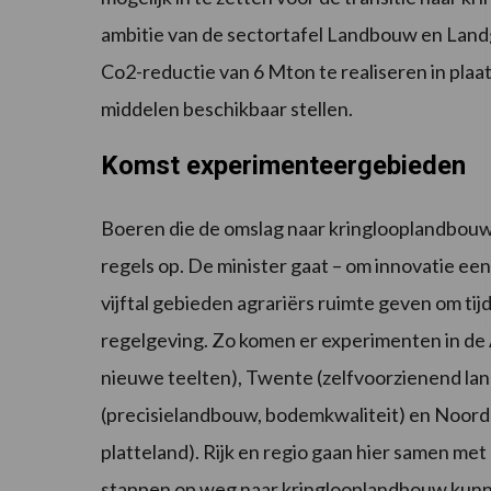
ambitie van de sectortafel Landbouw en Land
Co2-reductie van 6 Mton te realiseren in plaa
middelen beschikbaar stellen.
Komst experimenteergebieden
Boeren die de omslag naar kringlooplandbouw
regels op. De minister gaat – om innovatie een 
vijftal gebieden agrariërs ruimte geven om tijd
regelgeving. Zo komen er experimenten in de 
nieuwe teelten), Twente (zelfvoorzienend lan
(precisielandbouw, bodemkwaliteit) en Noord 
platteland). Rijk en regio gaan hier samen 
stappen op weg naar kringlooplandbouw kun