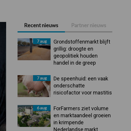
Recent nieuws
Partner nieuws
Primaire
Sidebar
7 aug
Grondstoffenmarkt blijft
grillig: droogte en
geopolitiek houden
handel in de greep
7 aug
De speenhuid: een vaak
onderschatte
risicofactor voor mastitis
6 aug
ForFarmers ziet volume
en marktaandeel groeien
in krimpende
Nederlandse markt