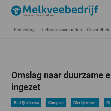
Spring
Door
Spring
Spring
naar
naar
naar
naar
Melkveebedrijf.nl
de
de
de
de
hoofdnavigatie
hoofd
eerste
voettekst
inhoud
sidebar
Bemesting
Teeltwerkzaamheden
Gezondheid
Omslag naar duurzame en
ingezet
Bedrijfsnieuws
Compost
Dierlijke mest
Gr