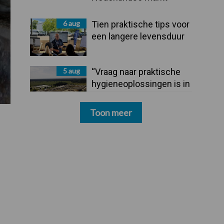
6 aug
Tien praktische tips voor
een langere levensduur
5 aug
“Vraag naar praktische
hygieneoplossingen is in
Polen groter dan ooit”
Toon meer