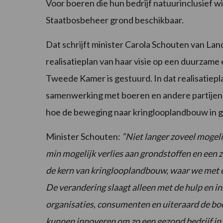
Voor boeren die hun bedrijf natuurinclusief 
Staatbosbeheer grond beschikbaar.
Dat schrijft minister Carola Schouten van La
realisatieplan van haar visie op een duurzame
Tweede Kamer is gestuurd. In dat realisatiep
samenwerking met boeren en andere partijen t
hoe de beweging naar kringlooplandbouw in g
Minister Schouten:
“Niet langer zoveel mogel
min mogelijk verlies aan grondstoffen en een 
de kern van kringlooplandbouw, waar we met el
De verandering slaagt alleen met de hulp en in
organisaties, consumenten en uiteraard de boer
kunnen innoveren om zo een gezond bedrijf in 