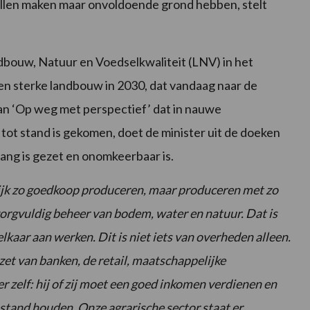
willen maken maar onvoldoende grond hebben, stelt
ndbouw, Natuur en Voedselkwaliteit (LNV) in het
 en sterke landbouw in 2030, dat vandaag naar de
lan ‘Op weg met perspectief’ dat in nauwe
ot stand is gekomen, doet de minister uit de doeken
ang is gezet en onomkeerbaar is.
ijk zo goedkoop produceren, maar produceren met zo
zorgvuldig beheer van bodem, water en natuur. Dat is
kaar aan werken. Dit is niet iets van overheden alleen.
zet van banken, de retail, maatschappelijke
 zelf: hij of zij moet een goed inkomen verdienen en
stand houden. Onze agrarische sector staat er