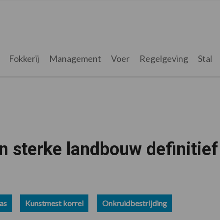
Fokkerij
Management
Voer
Regelgeving
Stal
 sterke landbouw definitief
as
Kunstmest korrel
Onkruidbestrijding