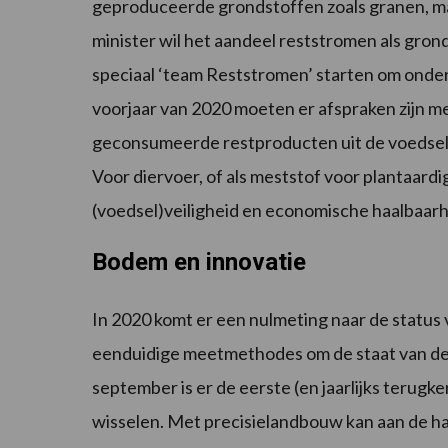
geproduceerde grondstoffen zoals granen, maï
minister wil het aandeel reststromen als gro
speciaal ‘team Reststromen’ starten om ondern
voorjaar van 2020 moeten er afspraken zijn me
geconsumeerde restproducten uit de voedsel
Voor diervoer, of als meststof voor plantaard
(voedsel)veiligheid en economische haalbaarh
Bodem en innovatie
In 2020 komt er een nulmeting naar de statu
eenduidige meetmethodes om de staat van de 
september is er de eerste (en jaarlijks terug
wisselen. Met precisielandbouw kan aan de h