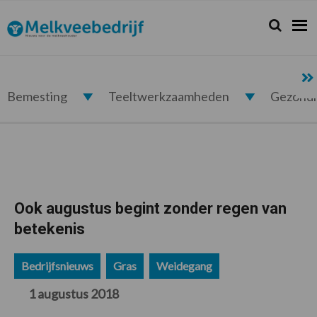
Spring
Door
Spring
Spring
naar
naar
naar
naar
Zoeken...
Zoek
Melkveebedrijf.nl
de
de
de
de
hoofdnavigatie
hoofd
eerste
voettekst
inhoud
sidebar
Bemesting
Teeltwerkzaamheden
Gezond
Ook augustus begint zonder regen van
betekenis
Bedrijfsnieuws
Gras
Weidegang
1 augustus 2018