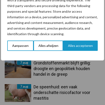
with a transparent and secure browsing experience. The
Voerhekken
third-party vendors are processing data for the following
purposes and special features: Store and/or access
information on a device, personalized advertising and content,
advertising and content measurement, audience research,
Toon meer
and services development, precise geolocation data, and
identification through device scanning.
Aanpassen
Alles afwijzen
Alles accepteren
Primaire
Recent nieuws
Partner nieuws
Sidebar
7 aug
Grondstoffenmarkt blijft grillig:
droogte en geopolitiek houden
handel in de greep
7 aug
De speenhuid: een vaak
onderschatte risicofactor voor
mastitis