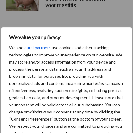
voor mastitis
ForFarmers ziet volume en
We value your privacy
marktaandeel groeien in
krimpende Nederlandse
We and
our 4 partners
use cookies and other tracking
markt
technologies to improve your experience on our website. We
may store and/or access information from your device and
process the personal data, such as your IP address and
browsing data, for purposes like providing you with
Themapagina's
personalized ads and content, measuring marketing campaign
effectiveness, analyzing audience insights, collecting precise
Diergezondheid
Bemesting
Fokkerij
Melkv
geolocation data, and product development. Please note that
your consent will be valid across all our subdomains. You can
change or withdraw your consent at any time by clicking the
“Consent Preferences” button at the bottom of your screen.
Ligbox &
We respect your choices and are committed to providing you
Bedrijfsnieuws