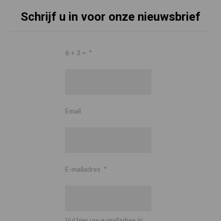
Schrijf u in voor onze nieuwsbrief
6 + 3 =
*
Email
E-mailadres
*
Vul hier uw e-mailadres in