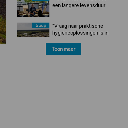
een langere levensduur
5 aug
“Vraag naar praktische
hygieneoplossingen is in
Polen groter dan ooit”
Toon meer