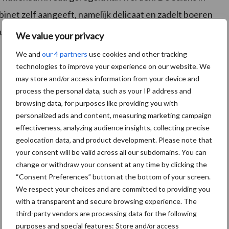
kabinet zelf aangeeft, namelijk delicaat en zadelt boeren
ussel die de praktijk op het boerenerf verstoort.
We value your privacy
We and
our 4 partners
use cookies and other tracking
technologies to improve your experience on our website. We
may store and/or access information from your device and
process the personal data, such as your IP address and
browsing data, for purposes like providing you with
personalized ads and content, measuring marketing campaign
effectiveness, analyzing audience insights, collecting precise
geolocation data, and product development. Please note that
your consent will be valid across all our subdomains. You can
change or withdraw your consent at any time by clicking the
“Consent Preferences” button at the bottom of your screen.
We respect your choices and are committed to providing you
with a transparent and secure browsing experience. The
third-party vendors are processing data for the following
purposes and special features: Store and/or access