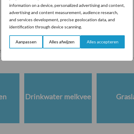
De speenhuid: een vaak onderschatte
information on a device, personalized advertising and content,
risicofactor voor mastitis
advertising and content measurement, audience research,
and services development, precise geolocation data, and
identification through device scanning.
Aanpassen
Alles afwijzen
Alles accepteren
lkveebedrijf
Veevoer
Wet en regelgeving
en
Drinkwater melkvee
Grasl