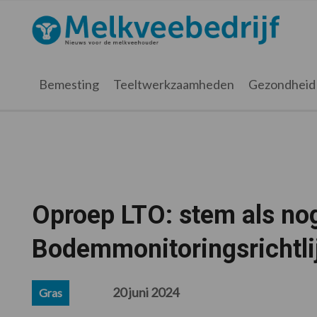
Spring
Door
Spring
Spring
naar
naar
naar
naar
Melkveebedrijf.nl
de
de
de
de
hoofdnavigatie
hoofd
eerste
voettekst
inhoud
sidebar
Bemesting
Teeltwerkzaamheden
Gezondheid
Oproep LTO: stem als no
Bodemmonitoringsrichtli
20 juni 2024
Gras