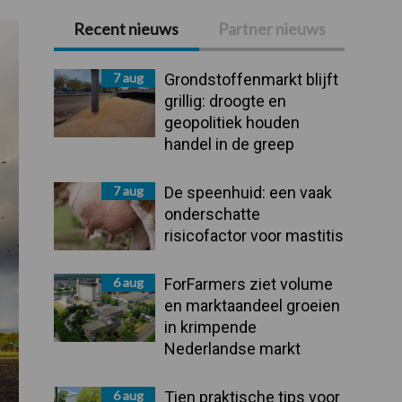
Recent nieuws
Partner nieuws
Primaire
Sidebar
7 aug
Grondstoffenmarkt blijft
grillig: droogte en
geopolitiek houden
handel in de greep
7 aug
De speenhuid: een vaak
onderschatte
risicofactor voor mastitis
6 aug
ForFarmers ziet volume
en marktaandeel groeien
in krimpende
Nederlandse markt
6 aug
Tien praktische tips voor