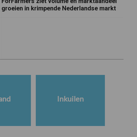
ForFarmers ziet volume en marktaandeel
groeien in krimpende Nederlandse markt
and
Inkuilen