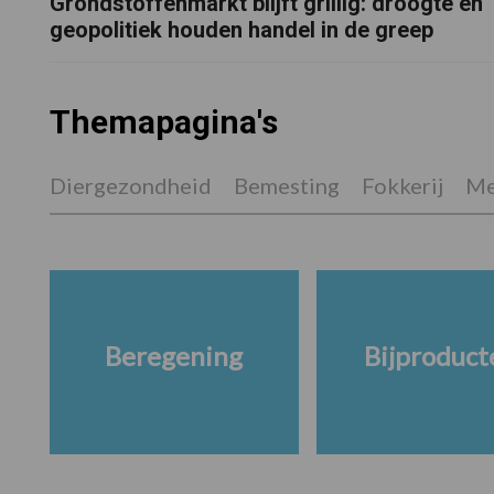
Grondstoffenmarkt blijft grillig: droogte en
geopolitiek houden handel in de greep
Themapagina's
Diergezondheid
Bemesting
Fokkerij
Me
Beregening
Bijproduct