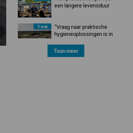
een langere levensduur
5 aug
“Vraag naar praktische
hygieneoplossingen is in
Polen groter dan ooit”
Toon meer