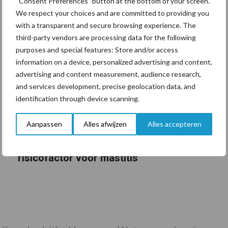
“Consent Preferences” button at the bottom of your screen.
We respect your choices and are committed to providing you
with a transparent and secure browsing experience. The
third-party vendors are processing data for the following
purposes and special features: Store and/or access
information on a device, personalized advertising and content,
advertising and content measurement, audience research,
and services development, precise geolocation data, and
identification through device scanning.
Aanpassen
Alles afwijzen
Alles accepteren
De speenhuid: een vaak onderschatte
risicofactor voor mastitis