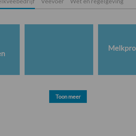
lkveebedrijf
Veevoer
Wet en regelgeving
Melkpro
en
Toon meer