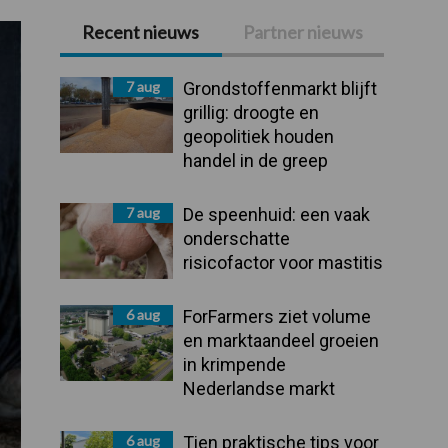
Recent nieuws
Partner nieuws
Primaire
Sidebar
7 aug
Grondstoffenmarkt blijft
grillig: droogte en
geopolitiek houden
handel in de greep
7 aug
De speenhuid: een vaak
onderschatte
risicofactor voor mastitis
6 aug
ForFarmers ziet volume
en marktaandeel groeien
in krimpende
Nederlandse markt
6 aug
Tien praktische tips voor