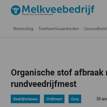
Spring
Door
Spring
Spring
naar
naar
naar
naar
Melkveebedrijf.nl
de
de
de
de
hoofdnavigatie
hoofd
eerste
voettekst
inhoud
sidebar
Bemesting
Teeltwerkzaamheden
Gezondheid
Organische stof afbraa
rundveedrijfmest
18 apr
Bedrijfsnieuws
Drijfmest
Gras