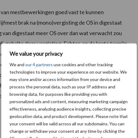
n van mestbewerkingen goed vast te kunnen
rijfmest brak na (mono)vergisting de OS in digestaat
ing van digestaat meer OS over dan wat verwacht zou
S-gehalte door vergisting. Echter, op de korte termijn
We value your privacy
it digestaat vergeleken met de onvergiste drijfmest.
 remming, nog geen conclusies worden getrokken over
We and
our 4 partners
use cookies and other tracking
technologies to improve your experience on our website. We
de opbouw van bodem OS. Mechanische mestscheiding
may store and/or access information from your device and
 fractie vergeleken met de OS in de dunne fractie. Bij
process the personal data, such as your IP address and
browsing data, for purposes like providing you with
totaal van de OS wat sneller af vergeleken met
personalized ads and content, measuring marketing campaign
effectiveness, analyzing audience insights, collecting precise
geolocation data, and product development. Please note that
your consent will be valid across all our subdomains. You can
change or withdraw your consent at any time by clicking the