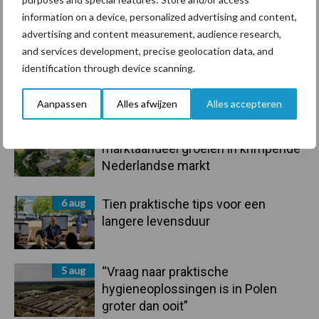
information on a device, personalized advertising and content,
Toon meer
advertising and content measurement, audience research,
and services development, precise geolocation data, and
identification through device scanning.
Primaire
Recent nieuws
Partner nieuws
Aanpassen
Alles afwijzen
Alles accepteren
Sidebar
6 aug
ForFarmers ziet volume en
marktaandeel groeien in krimpende
Nederlandse markt
6 aug
Tien praktische tips voor een
langere levensduur
5 aug
“Vraag naar praktische
hygieneoplossingen is in Polen
groter dan ooit”