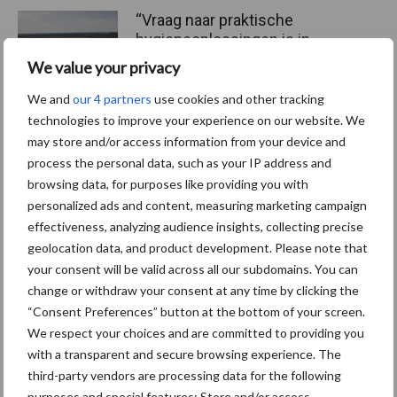
“Vraag naar praktische
hygieneoplossingen is in
Polen groter dan ooit”
We value your privacy
We and
our 4 partners
use cookies and other tracking
technologies to improve your experience on our website. We
may store and/or access information from your device and
Themapagina's
process the personal data, such as your IP address and
browsing data, for purposes like providing you with
Diergezondheid
Bemesting
Fokkerij
Melkv
personalized ads and content, measuring marketing campaign
effectiveness, analyzing audience insights, collecting precise
geolocation data, and product development. Please note that
your consent will be valid across all our subdomains. You can
change or withdraw your consent at any time by clicking the
Ligbox &
Bedrijfsnieuws
“Consent Preferences” button at the bottom of your screen.
Voerhekken
We respect your choices and are committed to providing you
with a transparent and secure browsing experience. The
third-party vendors are processing data for the following
purposes and special features: Store and/or access