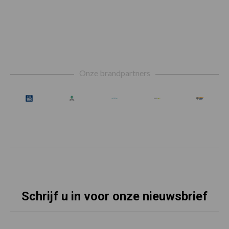
Footer
Onze brandpartners
Schrijf u in voor onze nieuwsbrief