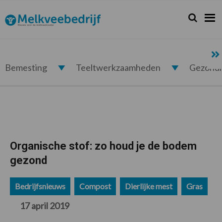
Spring
Door
Spring
Spring
naar
naar
naar
naar
Zoeken...
Zoek
Melkveebedrijf.nl
de
de
de
de
hoofdnavigatie
hoofd
eerste
voettekst
inhoud
sidebar
Bemesting
Teeltwerkzaamheden
Gezond
Organische stof: zo houd je de bodem
gezond
Bedrijfsnieuws
Compost
Dierlijke mest
Gras
17 april 2019