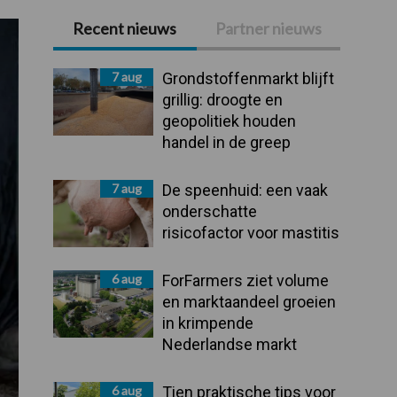
Recent nieuws
Partner nieuws
Primaire
Sidebar
7 aug
Grondstoffenmarkt blijft
grillig: droogte en
geopolitiek houden
handel in de greep
7 aug
De speenhuid: een vaak
onderschatte
risicofactor voor mastitis
6 aug
ForFarmers ziet volume
en marktaandeel groeien
in krimpende
Nederlandse markt
6 aug
Tien praktische tips voor