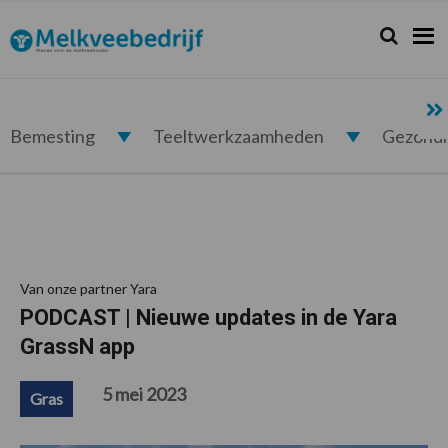
Spring
Door
Spring
Spring
naar
naar
naar
naar
Zoeken...
Zoek
Melkveebedrijf.nl
de
de
de
de
hoofdnavigatie
hoofd
eerste
voettekst
inhoud
sidebar
Bemesting
Teeltwerkzaamheden
Gezond
Van onze partner Yara
PODCAST | Nieuwe updates in de Yara
GrassN app
5 mei 2023
Gras