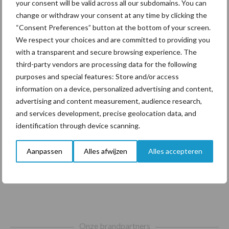
your consent will be valid across all our subdomains. You can
change or withdraw your consent at any time by clicking the
Diergezondheid
Bemesting
Fokkerij
Melkv
“Consent Preferences” button at the bottom of your screen.
We respect your choices and are committed to providing you
with a transparent and secure browsing experience. The
third-party vendors are processing data for the following
purposes and special features: Store and/or access
Beregening
Bijproducten
information on a device, personalized advertising and content,
advertising and content measurement, audience research,
and services development, precise geolocation data, and
identification through device scanning.
Toon meer
Aanpassen
Alles afwijzen
Alles accepteren
Footer
Onze brandpartners