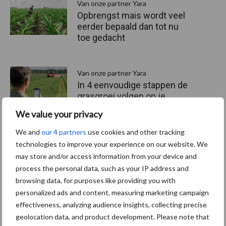
Van onze partner Yara
Opbrengst mais wordt veel
eerder bepaald dan tot nu
toe gedacht
Van onze partner Yara
In 4 eenvoudige stappen de
grasgroei volgen op je
telefoon
We value your privacy
We and
our 4 partners
use cookies and other tracking
Van onze partner Yara
technologies to improve your experience on our website. We
Hoge prijzen en droogte:
may store and/or access information from your device and
hoe kan zwavel helpen bij
process the personal data, such as your IP address and
de bemesting?
browsing data, for purposes like providing you with
personalized ads and content, measuring marketing campaign
effectiveness, analyzing audience insights, collecting precise
geolocation data, and product development. Please note that
Themapagina's