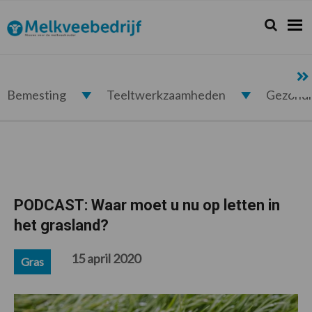
Spring
Door
Spring
Spring
naar
naar
naar
naar
Zoeken...
Zoek
Melkveebedrijf.nl
de
de
de
de
hoofdnavigatie
hoofd
eerste
voettekst
inhoud
sidebar
Bemesting
Teeltwerkzaamheden
Gezond
PODCAST: Waar moet u nu op letten in
het grasland?
15 april 2020
Gras