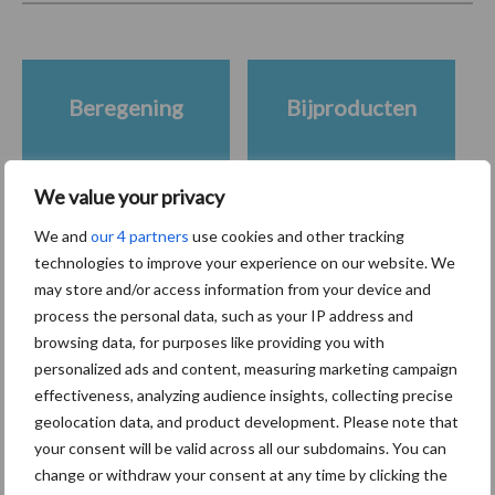
Beregening
Bijproducten
We value your privacy
We and
our 4 partners
use cookies and other tracking
Toon meer
technologies to improve your experience on our website. We
may store and/or access information from your device and
process the personal data, such as your IP address and
Primaire
browsing data, for purposes like providing you with
Recent nieuws
Partner nieuws
personalized ads and content, measuring marketing campaign
Sidebar
effectiveness, analyzing audience insights, collecting precise
7 aug
Grondstoffenmarkt blijft grillig:
geolocation data, and product development. Please note that
droogte en geopolitiek houden
your consent will be valid across all our subdomains. You can
handel in de greep
change or withdraw your consent at any time by clicking the