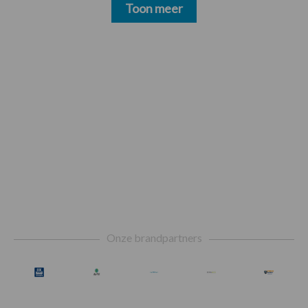
Toon meer
Footer
Onze brandpartners