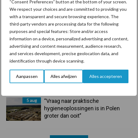
“Consent Preferences” button at the bottom of your screen.
7 aug
De speenhuid: een vaak
We respect your choices and are committed to providing you
onderschatte risicofactor voor
with a transparent and secure browsing experience. The
mastitis
third-party vendors are processing data for the following
purposes and special features: Store and/or access
information on a device, personalized advertising and content,
6 aug
ForFarmers ziet volume en
advertising and content measurement, audience research,
marktaandeel groeien in krimpende
and services development, precise geolocation data, and
Nederlandse markt
identification through device scanning.
6 aug
Tien praktische tips voor een
Aanpassen
Alles afwijzen
Alles accepteren
langere levensduur
5 aug
“Vraag naar praktische
hygieneoplossingen is in Polen
groter dan ooit”