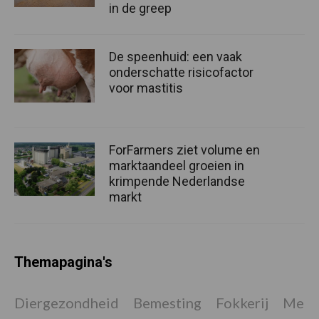
in de greep
De speenhuid: een vaak
onderschatte risicofactor
voor mastitis
ForFarmers ziet volume en
marktaandeel groeien in
krimpende Nederlandse
markt
Themapagina's
Diergezondheid
Bemesting
Fokkerij
Melkv