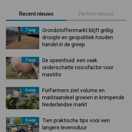
Primaire
Recent nieuws
Partner nieuws
Sidebar
7 aug
Grondstoffenmarkt blijft grillig:
droogte en geopolitiek houden
handel in de greep
7 aug
De speenhuid: een vaak
onderschatte risicofactor voor
mastitis
6 aug
ForFarmers ziet volume en
marktaandeel groeien in krimpende
Nederlandse markt
6 aug
Tien praktische tips voor een
langere levensduur