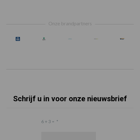
Footer
Onze brandpartners
Schrijf u in voor onze nieuwsbrief
6 + 3 =
*