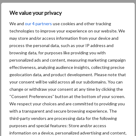
Bron en beeld:
VK-Oost
We value your privacy
Aanbevolen voor jou!
We and
our 4 partners
use cookies and other tracking
technologies to improve your experience on our website. We
Grondstoffenmarkt blijft
may store and/or access information from your device and
grillig: droogte en
process the personal data, such as your IP address and
geopolitiek houden handel
browsing data, for purposes like providing you with
in de greep
personalized ads and content, measuring marketing campaign
effectiveness, analyzing audience insights, collecting precise
geolocation data, and product development. Please note that
De speenhuid: een vaak
your consent will be valid across all our subdomains. You can
onderschatte risicofactor
change or withdraw your consent at any time by clicking the
voor mastitis
“Consent Preferences” button at the bottom of your screen.
We respect your choices and are committed to providing you
with a transparent and secure browsing experience. The
ForFarmers ziet volume en
third-party vendors are processing data for the following
marktaandeel groeien in
purposes and special features: Store and/or access
krimpende Nederlandse
information on a device, personalized advertising and content,