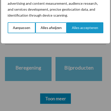
markt
advertising and content measurement, audience research,
and services development, precise geolocation data, and
identification through device scanning.
Themapagina's
Aanpassen
Alles afwijzen
Alles accepteren
Diergezondheid
Bemesting
Fokkerij
Melkv
Beregening
Bijproducten
Toon meer