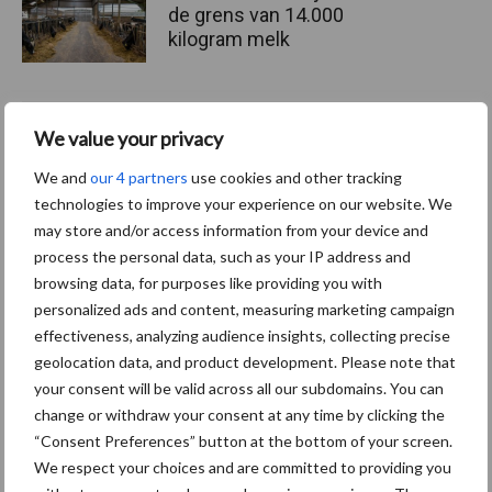
de grens van 14.000
kilogram melk
Pöttinger introduceert
We value your privacy
compacte dubbelrotor-
We and
our 4 partners
use cookies and other tracking
zwadhark in de hef
technologies to improve your experience on our website. We
may store and/or access information from your device and
process the personal data, such as your IP address and
browsing data, for purposes like providing you with
Themapagina's
personalized ads and content, measuring marketing campaign
effectiveness, analyzing audience insights, collecting precise
geolocation data, and product development. Please note that
Diergezondheid
Bemesting
Fokkerij
Melkv
your consent will be valid across all our subdomains. You can
change or withdraw your consent at any time by clicking the
“Consent Preferences” button at the bottom of your screen.
We respect your choices and are committed to providing you