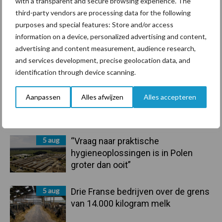
with a transparent and secure browsing experience. The
Compost
Dierlijke mest
third-party vendors are processing data for the following
purposes and special features: Store and/or access
information on a device, personalized advertising and content,
advertising and content measurement, audience research,
and services development, precise geolocation data, and
Toon meer
identification through device scanning.
Aanpassen
Alles afwijzen
Alles accepteren
Primaire
Recent nieuws
Partner nieuws
Sidebar
5 aug
“Vraag naar praktische
hygieneoplossingen is in Polen
groter dan ooit”
5 aug
Drie Franse bedrijven over de grens
van 14.000 kilogram melk