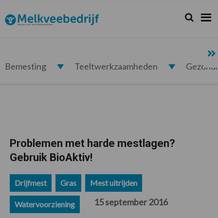
Spring
Door
Spring
Spring
naar
naar
naar
naar
Zoeken...
Zoek
Melkveebedrijf.nl
de
de
de
de
hoofdnavigatie
hoofd
eerste
voettekst
inhoud
sidebar
Bemesting
Teeltwerkzaamheden
Gezond
Problemen met harde mestlagen?
Gebruik BioAktiv!
Drijfmest
Gras
Mest uitrijden
15 september 2016
Watervoorziening