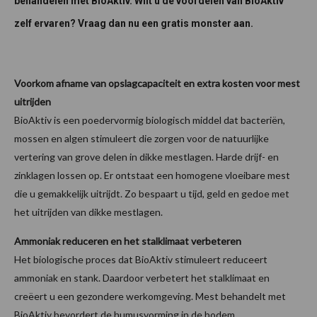
behandelen met BioAktiv. Wilt u de voordelen van BioAktiv
zelf ervaren? Vraag dan nu een gratis monster aan.
Voorkom afname van opslagcapaciteit en extra kosten voor mest
uitrijden
BioAktiv is een poedervormig biologisch middel dat bacteriën,
mossen en algen stimuleert die zorgen voor de natuurlijke
vertering van grove delen in dikke mestlagen. Harde drijf- en
zinklagen lossen op. Er ontstaat een homogene vloeibare mest
die u gemakkelijk uitrijdt. Zo bespaart u tijd, geld en gedoe met
het uitrijden van dikke mestlagen.
Ammoniak reduceren en het stalklimaat verbeteren
Het biologische proces dat BioAktiv stimuleert reduceert
ammoniak en stank. Daardoor verbetert het stalklimaat en
creëert u een gezondere werkomgeving. Mest behandelt met
BioAktiv bevordert de humusvorming in de bodem.