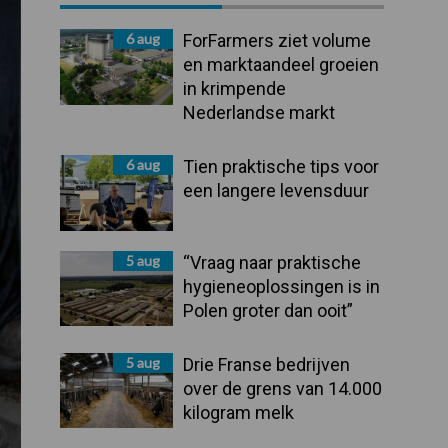
Sidebar
6 aug
ForFarmers ziet volume
en marktaandeel groeien
in krimpende
Nederlandse markt
6 aug
Tien praktische tips voor
een langere levensduur
5 aug
“Vraag naar praktische
hygieneoplossingen is in
Polen groter dan ooit”
5 aug
Drie Franse bedrijven
over de grens van 14.000
kilogram melk