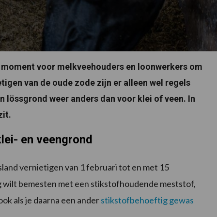
t moment voor melkveehouders en loonwerkers om
tigen van de oude zode zijn er alleen wel regels
n lössgrond weer anders dan voor klei of veen. In
it.
lei- en veengrond
sland vernietigen van 1 februari tot en met 15
og wilt bemesten met een stikstofhoudende meststof,
ook als je daarna een ander
stikstofbehoeftig gewas