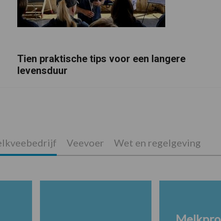
Tien praktische tips voor een langere
levensduur
lkveebedrijf
Veevoer
Wet en regelgeving
Melkpro