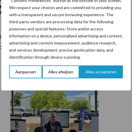
“Consent Preferences” button at the bottom of your screen.
We respect your choices and are committed to providing you
with a transparent and secure browsing experience. The
third-party vendors are processing data for the following
purposes and special features: Store and/or access
information on a device, personalized advertising and content,
 heeft u andere vragen? Vul dan het
contactformulier
advertising and content measurement, audience research,
ontactformulier.
and services development, precise geolocation data, and
identification through device scanning.
Aanpassen
Alles afwijzen
Alles accepteren