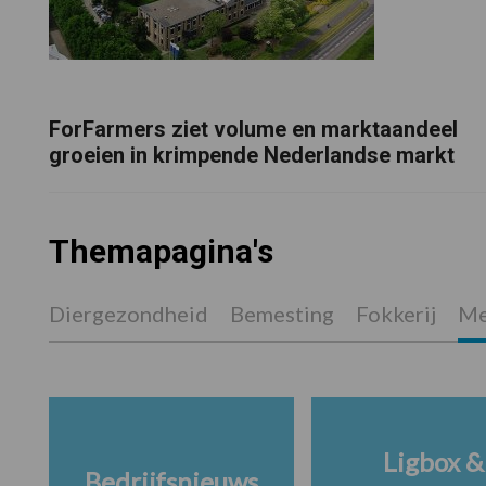
ForFarmers ziet volume en marktaandeel
groeien in krimpende Nederlandse markt
Themapagina's
Diergezondheid
Bemesting
Fokkerij
Me
Ligbox &
Bedrijfsnieuws