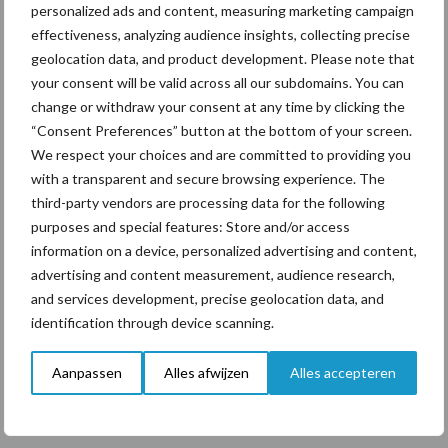
ForFarmers ziet volume en
personalized ads and content, measuring marketing campaign
marktaandeel groeien in
effectiveness, analyzing audience insights, collecting precise
krimpende Nederlandse
geolocation data, and product development. Please note that
markt
your consent will be valid across all our subdomains. You can
change or withdraw your consent at any time by clicking the
“Consent Preferences” button at the bottom of your screen.
We respect your choices and are committed to providing you
Themapagina's
with a transparent and secure browsing experience. The
third-party vendors are processing data for the following
Diergezondheid
Bemesting
Fokkerij
Melkv
purposes and special features: Store and/or access
information on a device, personalized advertising and content,
advertising and content measurement, audience research,
and services development, precise geolocation data, and
identification through device scanning.
Ligbox &
Bedrijfsnieuws
Voerhekken
Aanpassen
Alles afwijzen
Alles accepteren