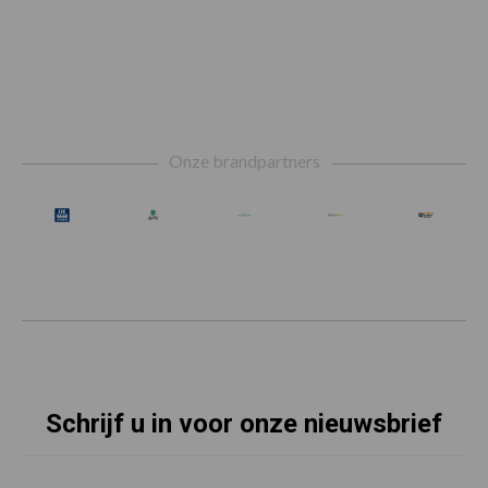
Footer
Onze brandpartners
Schrijf u in voor onze nieuwsbrief