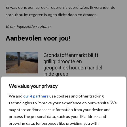
Er was eens een spreuk: regeren is vooruitzien. Ik verander de
spreuk nu in: regeren is ogen dicht doen en dromen.
Bron: Ingezonden column
Aanbevolen voor jou!
Grondstoffenmarkt blijft
grillig: droogte en
geopolitiek houden handel
in de greep
We value your privacy
De speenhuid: een vaak
We and
our 4 partners
use cookies and other tracking
onderschatte risicofactor
technologies to improve your experience on our website. We
voor mastitis
may store and/or access information from your device and
process the personal data, such as your IP address and
browsing data, for purposes like providing you with