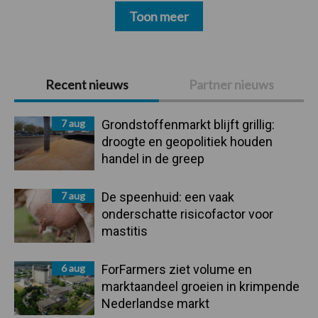
Toon meer
Primaire
Recent nieuws
Partner nieuws
Sidebar
7 aug
Grondstoffenmarkt blijft grillig:
droogte en geopolitiek houden
handel in de greep
7 aug
De speenhuid: een vaak
onderschatte risicofactor voor
mastitis
6 aug
ForFarmers ziet volume en
marktaandeel groeien in krimpende
Nederlandse markt