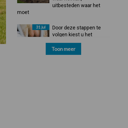
uitbesteden waar het
moet
31 jul
Door deze stappen te
volgen kiest u het
dipmiddel dat bij uw
bedrijf past
Toon meer