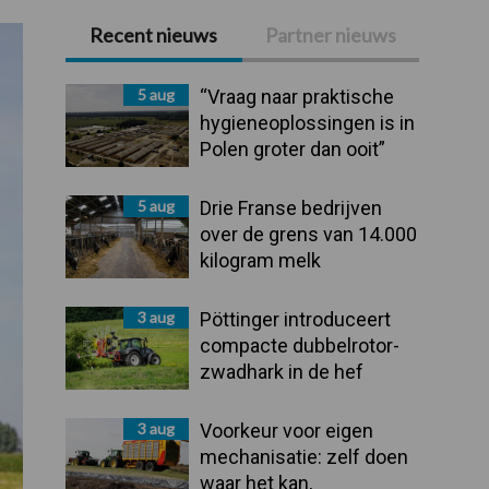
Recent nieuws
Partner nieuws
Primaire
Sidebar
5 aug
“Vraag naar praktische
hygieneoplossingen is in
Polen groter dan ooit”
5 aug
Drie Franse bedrijven
over de grens van 14.000
kilogram melk
3 aug
Pöttinger introduceert
compacte dubbelrotor-
zwadhark in de hef
3 aug
Voorkeur voor eigen
mechanisatie: zelf doen
waar het kan,