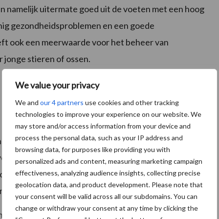
n namelijk uitermate goed uit de voeten met een hoog
inig gezondheidsproblemen en een goede
eft ook een meerwaarde voor het beheer van
 jonge stieren of ossen.
We value your privacy
We and
our 4 partners
use cookies and other tracking
technologies to improve your experience on our website. We
CRV) is er aandacht voor het fokken van koeien die
may store and/or access information from your device and
process the personal data, such as your IP address and
n omgeving en een goede algehele gezondheid
browsing data, for purposes like providing you with
eve melkveebedrijven. Om hiervoor te kunnen fokken
personalized ads and content, measuring marketing campaign
effectiveness, analyzing audience insights, collecting precise
cht’ geïntroduceerd. Selectie op dit kenmerk zorgt
geolocation data, and product development. Please note that
ingen en daar sneller van herstellen.
your consent will be valid across all our subdomains. You can
change or withdraw your consent at any time by clicking the
n een koe bepaald aan de hand van gegevens over