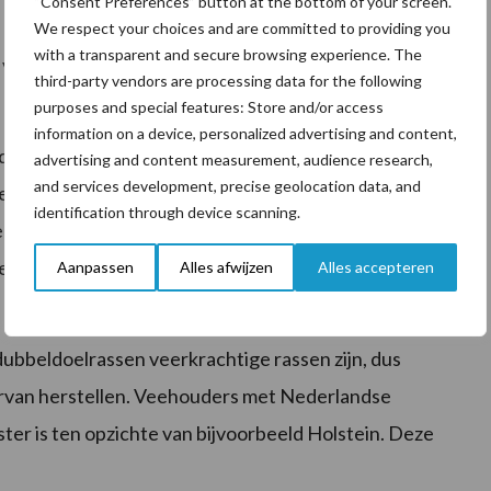
“Consent Preferences” button at the bottom of your screen.
n melkgift tijdens de lactatie geven een lage veerkracht
We respect your choices and are committed to providing you
with a transparent and secure browsing experience. The
ps van slechts een korte periode een hoge veerkracht
third-party vendors are processing data for the following
purposes and special features: Store and/or access
information on a device, personalized advertising and content,
e omstandigheden of verstoringen (“veerkracht”) is
advertising and content measurement, audience research,
and services development, precise geolocation data, and
llende rassen te verschillen in hun fokwaarde voor
identification through device scanning.
rkrachtige ras te zijn. Toch wordt dit ras op de voet
n MRIJ, Blaarkop en Fries-Hollands. De Holstein
Aanpassen
Alles afwijzen
Alles accepteren
dubbeldoelrassen veerkrachtige rassen zijn, dus
 ervan herstellen. Veehouders met Nederlandse
ter is ten opzichte van bijvoorbeeld Holstein. Deze