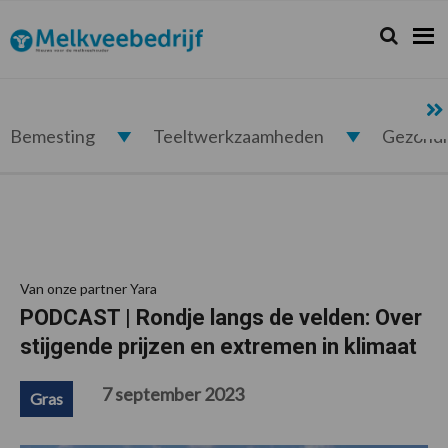
Spring
Door
Spring
Spring
naar
naar
naar
naar
Zoeken...
Zoek
Melkveebedrijf.nl
de
de
de
de
hoofdnavigatie
hoofd
eerste
voettekst
inhoud
sidebar
Bemesting
Teeltwerkzaamheden
Gezond
Van onze partner Yara
PODCAST | Rondje langs de velden: Over
stijgende prijzen en extremen in klimaat
7 september 2023
Gras