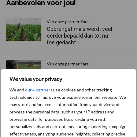
Aanbevolen voor jou!
P
S
Van onze partner Yara
Opbrengst mais wordt veel
eerder bepaald dan tot nu
toe gedacht
Van onze partner Yara
In 4 eenvoudige stappen de
grasgroei volgen op je
We value your privacy
telefoon
We and
our 4 partners
use cookies and other tracking
technologies to improve your experience on our website. We
may store and/or access information from your device and
Van onze partner Yara
process the personal data, such as your IP address and
Hoge prijzen en droogte:
browsing data, for purposes like providing you with
hoe kan zwavel helpen bij
de bemesting?
personalized ads and content, measuring marketing campaign
effectiveness, analyzing audience insights, collecting precise