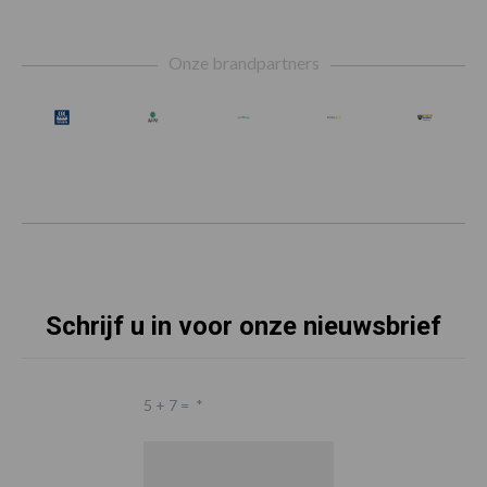
Footer
Onze brandpartners
Schrijf u in voor onze nieuwsbrief
5 + 7 =
*