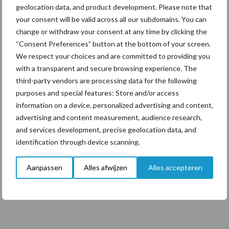
geolocation data, and product development. Please note that
your consent will be valid across all our subdomains. You can
Themapagina's
change or withdraw your consent at any time by clicking the
“Consent Preferences” button at the bottom of your screen.
We respect your choices and are committed to providing you
Diergezondheid
Bemesting
Fokkerij
Melkv
with a transparent and secure browsing experience. The
third-party vendors are processing data for the following
purposes and special features: Store and/or access
information on a device, personalized advertising and content,
advertising and content measurement, audience research,
Beregening
Bijproducten
and services development, precise geolocation data, and
identification through device scanning.
Aanpassen
Alles afwijzen
Alles accepteren
Toon meer