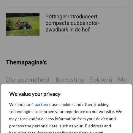
Pöttinger introduceert
compacte dubbelrotor-
zwadhark in de hef
Themapagina's
Diergezondheid
Bemesting
Fokkerij
Melkv
We value your privacy
We and
our 4 partners
use cookies and other tracking
Ligbox &
technologies to improve your experience on our website. We
Bedrijfsnieuws
Voerhekken
may store and/or access information from your device and
process the personal data, such as your IP address and
browsing data, for purposes like providing you with