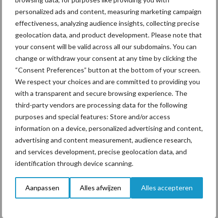
personalized ads and content, measuring marketing campaign
effectiveness, analyzing audience insights, collecting precise
Toon meer
geolocation data, and product development. Please note that
your consent will be valid across all our subdomains. You can
change or withdraw your consent at any time by clicking the
Primaire
“Consent Preferences” button at the bottom of your screen.
Recent nieuws
Partner nieuws
We respect your choices and are committed to providing you
Sidebar
with a transparent and secure browsing experience. The
5 aug
“Vraag naar praktische
third-party vendors are processing data for the following
hygieneoplossingen is in Polen
purposes and special features: Store and/or access
groter dan ooit”
information on a device, personalized advertising and content,
advertising and content measurement, audience research,
and services development, precise geolocation data, and
5 aug
Drie Franse bedrijven over de grens
identification through device scanning.
van 14.000 kilogram melk
Aanpassen
Alles afwijzen
Alles accepteren
3 aug
Pöttinger introduceert compacte
dubbelrotor-zwadhark in de hef