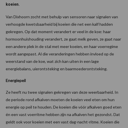
koeien.
Van Dixhoorn zocht met behulp van sensoren naar signalen van
verhoogde kwetsbaarheid bij koeien die net een kalf hadden
gekregen. Op dat moment verandert er veel in de koe: haar
hormoonhuishouding verandert, ze gaat melk geven, ze gaat naar
een andere plek in de stal met meer koeien, en haar voerregime
wordt aangepast. Al die veranderingen hebben invloed op de
weerstand van de koe, wat zich kan uiten in een lage
energiebalans, uierontsteking en baarmoederontsteking.
Energiepeil
Ze heeft nu twee signalen gekregen van deze weerbaarheid. In
de periode rond afkalven moeten de koeien veel eten om hun
energie op peil te houden. De koeien die vóór afkalven goed eten
én een vast voerritme hebben zijn na afkalven het gezondst. Dat
geldt ook voor koeien met een vast dag-nacht-ritme. Koeien die