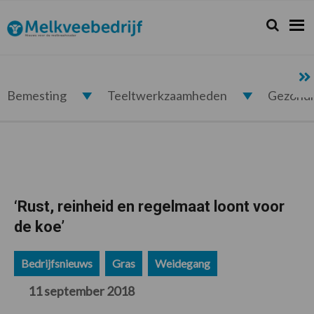
Spring
Door
Spring
Spring
naar
naar
naar
naar
Zoeken...
Zoek
Melkveebedrijf.nl
de
de
de
de
hoofdnavigatie
hoofd
eerste
voettekst
inhoud
sidebar
Bemesting
Teeltwerkzaamheden
Gezond
‘Rust, reinheid en regelmaat loont voor
de koe’
Bedrijfsnieuws
Gras
Weidegang
11 september 2018