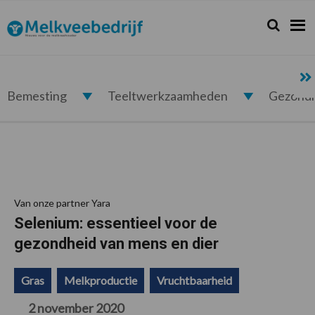
Spring
Door
Spring
Spring
naar
naar
naar
naar
Zoeken...
Zoek
Melkveebedrijf.nl
de
de
de
de
hoofdnavigatie
hoofd
eerste
voettekst
inhoud
sidebar
Bemesting
Teeltwerkzaamheden
Gezond
Van onze partner Yara
Selenium: essentieel voor de
gezondheid van mens en dier
Gras
Melkproductie
Vruchtbaarheid
2 november 2020