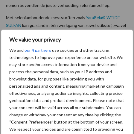
nemen bovendien de juiste verhouding selenium zelf op.
Met seleniumhoudende meststoffen zoals
YaraBela® WEIDE-
SULFAN
kan grasland in één werkgang van zowel stikstof, zwavel
als selenium worden voorzien. Het resultaat? Hoogwaardig
We value your privacy
ruwvoer, gezonde koeien en minder behoefte aan krachtvoer en
supplementen.
We and
our 4 partners
use cookies and other tracking
technologies to improve your experience on our website. We
Aanbevolen voor jou!
P
may store and/or access information from your device and
process the personal data, such as your IP address and
S
browsing data, for purposes like providing you with
Van onze partner Yara
personalized ads and content, measuring marketing campaign
Opbrengst mais wordt veel
eerder bepaald dan tot nu
effectiveness, analyzing audience insights, collecting precise
toe gedacht
geolocation data, and product development. Please note that
your consent will be valid across all our subdomains. You can
change or withdraw your consent at any time by clicking the
Van onze partner Yara
“Consent Preferences” button at the bottom of your screen.
In 4 eenvoudige stappen de
We respect your choices and are committed to providing you