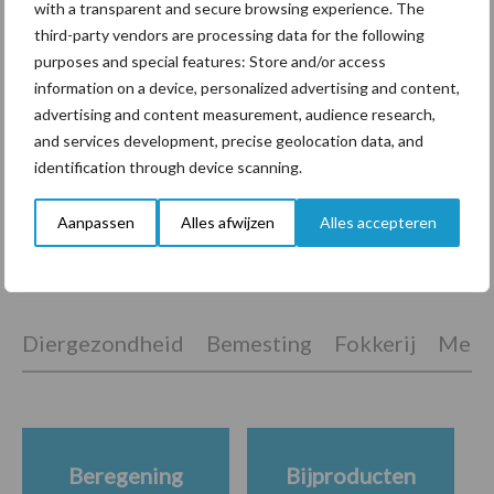
grasgroei volgen op je
with a transparent and secure browsing experience. The
telefoon
third-party vendors are processing data for the following
purposes and special features: Store and/or access
information on a device, personalized advertising and content,
Van onze partner Yara
advertising and content measurement, audience research,
Hoge prijzen en droogte:
and services development, precise geolocation data, and
hoe kan zwavel helpen bij
identification through device scanning.
de bemesting?
Aanpassen
Alles afwijzen
Alles accepteren
Themapagina's
Diergezondheid
Bemesting
Fokkerij
Melkv
Beregening
Bijproducten