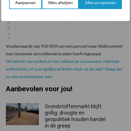
Aanpassen
Alles afwijzen
Alles accepteren
Voederwaarde van 950 VEM van een perceel waar Wolleswinkel
met rietzwenk verschillende kruiden heeft ingezaaid.
Dit betreft een artikel uit het vakblad de Loonwerker. Het hele
artikel lezen, of soortgelijke artikelen thuis op de mat? Vraag dan
nu een proefnummer aan!
Aanbevolen voor jou!
Grondstoffenmarkt blijft
grillig: droogte en
geopolitiek houden handel
in de greep