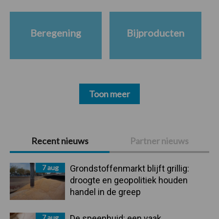
Beregening
Bijproducten
Toon meer
Primaire
Recent nieuws
Partner nieuws
Sidebar
7 aug
Grondstoffenmarkt blijft grillig:
droogte en geopolitiek houden
handel in de greep
7 aug
De speenhuid: een vaak