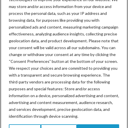
ruimte.” De slagingskans van de kruiden wordt groter als gras kort
may store and/or access information from your device and
gemaaid is. Door het aanbrengen van de stroken lijkt het werken
process the personal data, such as your IP address and
met de frees meer op herinzaaien dan doorzaaien. Daarmee wordt
browsing data, for purposes like providing you with
personalized ads and content, measuring marketing campaign
ingespeeld op de wetenschap dat kruiden het beste gedijen in
effectiveness, analyzing audience insights, collecting precise
zwarte grond.
geolocation data, and product development. Please note that
Doorzaaien met een wiedeg hoeven we niet helemaal af te
your consent will be valid across all our subdomains. You can
schrijven. Om bij te zaaien kan een machine als de Vredo M50,
change or withdraw your consent at any time by clicking the
een beproefde techniek bij sportvelden, goed werken. “Het
“Consent Preferences” button at the bottom of your screen.
We respect your choices and are committed to providing you
advies is dan wel om liever twee keer te zaaien, dan één keer heel
with a transparent and secure browsing experience. The
veel zaad. In het buitenland zaaien ze sowieso veel minder,
third-party vendors are processing data for the following
maximaal vijf tot zes kilo met jaar”, laat Hendrik Nagelhoud van DLF
purposes and special features: Store and/or access
weten.
information on a device, personalized advertising and content,
advertising and content measurement, audience research,
and services development, precise geolocation data, and
identification through device scanning.