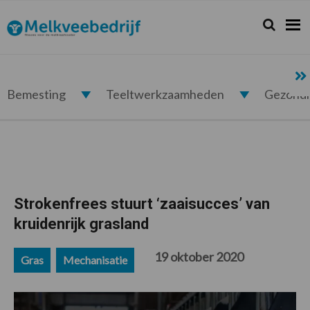
Spring
Door
Spring
Spring
naar
naar
naar
naar
Zoeken...
Zoek
Melkveebedrijf.nl
de
de
de
de
hoofdnavigatie
hoofd
eerste
voettekst
inhoud
sidebar
Bemesting
Teeltwerkzaamheden
Gezond
Strokenfrees stuurt ‘zaaisucces’ van
kruidenrijk grasland
19 oktober 2020
Gras
Mechanisatie