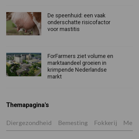
De speenhuid: een vaak
onderschatte risicofactor
voor mastitis
ForFarmers ziet volume en
marktaandeel groeien in
krimpende Nederlandse
markt
Themapagina's
Diergezondheid
Bemesting
Fokkerij
Melkv