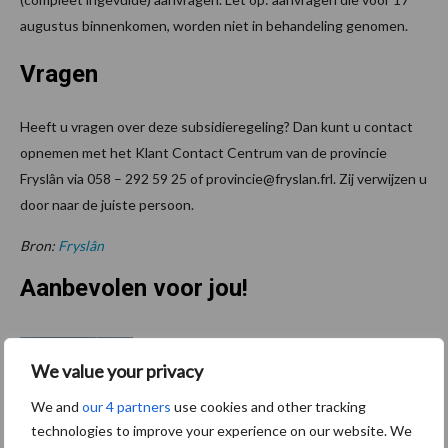
augustus binnenkomen, worden niet in behandeling genomen.
Vragen
Heeft u vragen over deze subsidieregeling? Dan kunt u contact
opnemen met het Klant Contact Centrum van de provincie
Fryslân via 058 – 292 59 25 of provincie@fryslan.frl. Zij verwijzen u
door naar de juiste persoon.
Bron:
Fryslân
Aanbevolen voor jou!
ForFarmers ziet volume en
marktaandeel groeien in
We value your privacy
krimpende Nederlandse
We and
our 4 partners
use cookies and other tracking
markt
technologies to improve your experience on our website. We