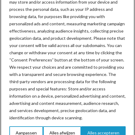
may store and/or access information from your device and
process the personal data, such as your IP address and
Tien praktische tips voor
een langere levensduur
browsing data, for purposes like providing you with
personalized ads and content, measuring marketing campaign
effectiveness, analyzing audience insights, collecting precise
geolocation data, and product development. Please note that
your consent will be valid across all our subdomains. You can
“Vraag naar praktische
change or withdraw your consent at any time by clicking the
hygieneoplossingen is in
“Consent Preferences” button at the bottom of your screen.
Polen groter dan ooit”
We respect your choices and are committed to providing you
with a transparent and secure browsing experience. The
third-party vendors are processing data for the following
purposes and special features: Store and/or access
Themapagina's
information on a device, personalized advertising and content,
advertising and content measurement, audience research,
and services development, precise geolocation data, and
Diergezondheid
Bemesting
Fokkerij
Melkv
identification through device scanning.
Aanpassen
Alles afwijzen
Alles accepteren