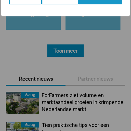
Beregening
Bijproducten
Toon meer
Primaire
Recent nieuws
Partner nieuws
Sidebar
6 aug
ForFarmers ziet volume en
marktaandeel groeien in krimpende
Nederlandse markt
6 aug
Tien praktische tips voor een