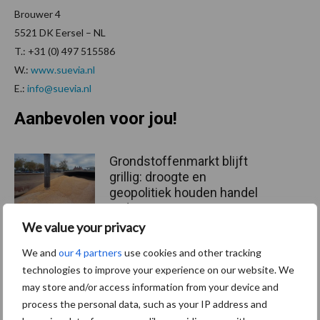
Brouwer 4
5521 DK Eersel – NL
T.: +31 (0) 497 515586
W.:
www.suevia.nl
E.:
info@suevia.nl
Aanbevolen voor jou!
Grondstoffenmarkt blijft
grillig: droogte en
geopolitiek houden handel
in de greep
We value your privacy
We and
our 4 partners
use cookies and other tracking
De speenhuid: een vaak
technologies to improve your experience on our website. We
onderschatte risicofactor
voor mastitis
may store and/or access information from your device and
process the personal data, such as your IP address and