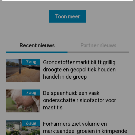
Toon meer
Primaire
Recent nieuws
Partner nieuws
Sidebar
7 aug
Grondstoffenmarkt blijft grillig:
droogte en geopolitiek houden
handel in de greep
7 aug
De speenhuid: een vaak
onderschatte risicofactor voor
mastitis
6 aug
ForFarmers ziet volume en
marktaandeel groeien in krimpende