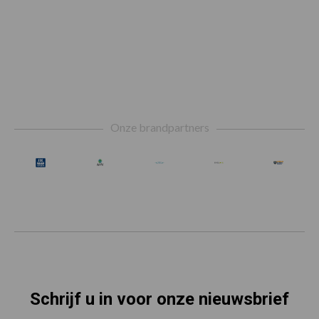
Footer
Onze brandpartners
Schrijf u in voor onze nieuwsbrief