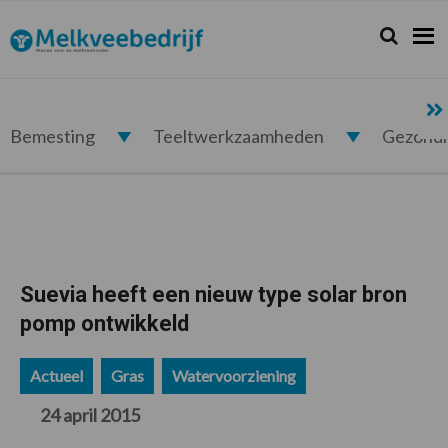
Spring
Door
Spring
Spring
naar
naar
naar
naar
Zoeken...
Zoek
Melkveebedrijf.nl
de
de
de
de
hoofdnavigatie
hoofd
eerste
voettekst
inhoud
sidebar
Bemesting
Teeltwerkzaamheden
Gezond
Suevia heeft een nieuw type solar bron
pomp ontwikkeld
Actueel
Gras
Watervoorziening
24 april 2015