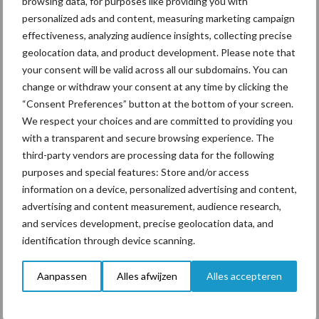
browsing data, for purposes like providing you with
personalized ads and content, measuring marketing campaign
ForFarmers ziet volume en
effectiveness, analyzing audience insights, collecting precise
marktaandeel groeien in
geolocation data, and product development. Please note that
krimpende Nederlandse
your consent will be valid across all our subdomains. You can
markt
change or withdraw your consent at any time by clicking the
“Consent Preferences” button at the bottom of your screen.
We respect your choices and are committed to providing you
with a transparent and secure browsing experience. The
Themapagina's
third-party vendors are processing data for the following
purposes and special features: Store and/or access
Diergezondheid
Bemesting
Fokkerij
Melkv
information on a device, personalized advertising and content,
advertising and content measurement, audience research,
and services development, precise geolocation data, and
identification through device scanning.
Mastitis
Hittestress
Aanpassen
Alles afwijzen
Alles accepteren