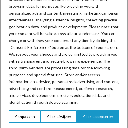
browsing data, for purposes like providing you with
personalized ads and content, measuring marketing campaign
effectiveness, analyzing audience insights, collecting precise
geolocation data, and product development. Please note that
“Vraag naar praktische
your consent will be valid across all our subdomains. You can
hygieneoplossingen is in
Polen groter dan ooit”
change or withdraw your consent at any time by clicking the
“Consent Preferences” button at the bottom of your screen.
We respect your choices and are committed to providing you
with a transparent and secure browsing experience. The
third-party vendors are processing data for the following
Themapagina's
purposes and special features: Store and/or access
information on a device, personalized advertising and content,
Diergezondheid
Bemesting
Fokkerij
Melkv
advertising and content measurement, audience research,
and services development, precise geolocation data, and
identification through device scanning.
Aanpassen
Alles afwijzen
Alles accepteren
Beregening
Bijproducten