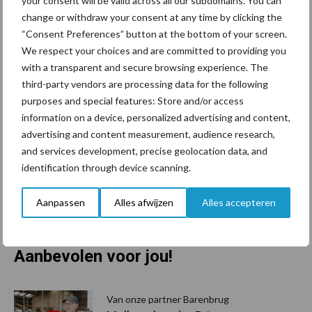
your consent will be valid across all our subdomains. You can
verloopt de hergroei van het geoogste perceel veel sneller
change or withdraw your consent at any time by clicking the
wanneer je niet te laat oogst. Omdat bij bloeiend gras ook nog
“Consent Preferences” button at the bottom of your screen.
eens de onderste bladeren afsterven, verslechtert de smaak
We respect your choices and are committed to providing you
en krijgen schimmels kans zich te vermeerderen.
with a transparent and secure browsing experience. The
third-party vendors are processing data for the following
Wat te doen bij gespreide bloei?
purposes and special features: Store and/or access
information on a device, personalized advertising and content,
advertising and content measurement, audience research,
Bloeien grassen in je weide gespreid? Kies dan voor maaien of
and services development, precise geolocation data, and
beweiden in de eerste week van juni om de bloei zoveel mogelijk
identification through device scanning.
uit je gras te houden. Krijg je in het geval van maaien toch te
maken met doorgeschoten gras? Kuil dan wat natter in en
Aanpassen
Alles afwijzen
Alles accepteren
gebruik
Bonsilage Plus
als inkuilmiddel om de verteerbaarheid van
de harde bloeistengels te verhogen.
Aanbevolen voor jou!
P
S
Van onze partner Barenbrug