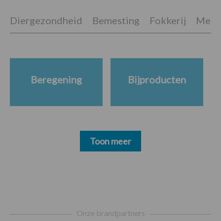
Diergezondheid
Bemesting
Fokkerij
Melkv
Beregening
Bijproducten
Toon meer
Footer
Onze brandpartners