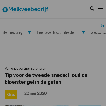
Spring
Door
Spring
Spring
naar
naar
naar
naar
Zoeken...
Zoek
Melkveebedrijf.nl
de
de
de
de
hoofdnavigatie
hoofd
eerste
voettekst
inhoud
sidebar
Bemesting
Teeltwerkzaamheden
Gezond
Van onze partner Barenbrug
Tip voor de tweede snede: Houd de
bloeistengel in de gaten
20 mei 2020
Gras