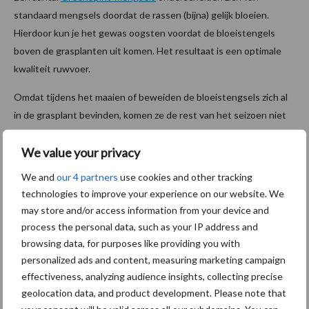
standaard mengsels doordat de rassen (bijna) gelijk bloeien.
Hierdoor kun je het gewas oogsten voordat de bloeistengels
boven de grasplanten uit komen. Het resultaat is een optimale
kwaliteit ruwvoer.
Omdat tijdens het maaien of beweiden de bloeistengsels zich al
in de grasplant bevinden, komen ze de rest van het seizoen niet
meer terug. Hierdoor heb je de rest van het jaar geen
We value your privacy
bloeistengels meer en ben je verzekerd van de beste kwaliteit.
We and
our 4 partners
use cookies and other tracking
De GreenSpirit-mengsels Smakelijke Weide
,
Maaien
en
technologies to improve your experience on our website. We
Persistent
zijn voorzien van het keurmerk Gelijktijdige Bloei.
may store and/or access information from your device and
process the personal data, such as your IP address and
Maximale bladmassa en kwaliteit
browsing data, for purposes like providing you with
personalized ads and content, measuring marketing campaign
Tien dagen voordat je de bloeistengel ziet, is de bladmassa
effectiveness, analyzing audience insights, collecting precise
maximaal en de kwaliteit het hoogst. Als je dan oogst is de
geolocation data, and product development. Please note that
verhouding tussen kwaliteit en opbrengst optimaal. Bovendien